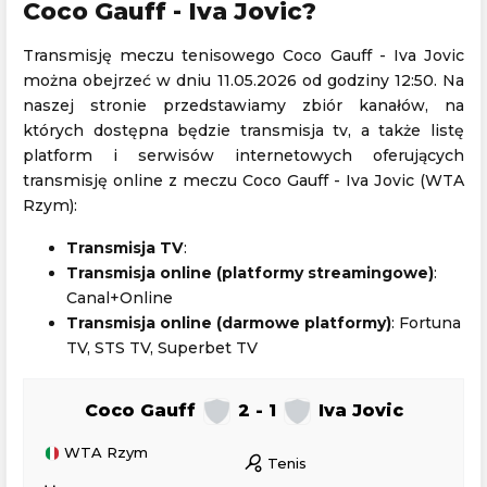
Coco Gauff - Iva Jovic?
Transmisję meczu tenisowego Coco Gauff - Iva Jovic
można obejrzeć w dniu 11.05.2026 od godziny 12:50. Na
naszej stronie przedstawiamy zbiór kanałów, na
których dostępna będzie transmisja tv, a także listę
platform i serwisów internetowych oferujących
transmisję online z meczu Coco Gauff - Iva Jovic (WTA
Rzym):
Transmisja TV
:
Transmisja online (platformy streamingowe)
:
Canal+Online
Transmisja online (darmowe platformy)
: Fortuna
TV, STS TV, Superbet TV
Coco Gauff
2 - 1
Iva Jovic
WTA Rzym
sports_tennis
Tenis