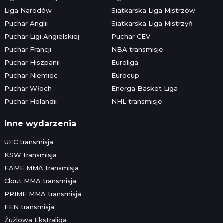
Liga Narodów
Siatkarska Liga Mistrzów
Puchar Anglii
Siatkarska Liga Mistrzyń
Puchar Ligi Angielskiej
Puchar CEV
Puchar Francji
NBA transmisje
Puchar Hiszpanii
Euroliga
Puchar Niemiec
Eurocup
Puchar Włoch
Energa Basket Liga
Puchar Holandii
NHL transmisje
Inne wydarzenia
UFC transmisja
KSW transmisja
FAME MMA transmisja
Clout MMA transmisja
PRIME MMA transmisja
FEN transmisja
Żużlowa Ekstraliga