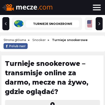
TURNIEJE SNOOKEROWE
Strona główna
Snooker
Turnieje snookerowe
Polub nas!
Turnieje snookerowe –
transmisje online za
darmo, mecze na żywo,
gdzie oglądać?