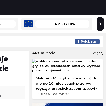
A
LIGA MISTRZÓW
Polub nas!
Aktualności
więcej
sje
zie
Mykhailo Mudryk może wrócić do
gry po 20 miesiącach przerwy.
Wystąpi przeciwko Juventusowi?
04.08.2026; Jacek Wiórek
W