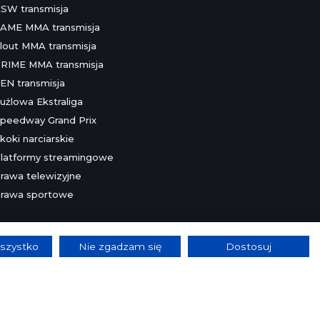
SW transmisja
AME MMA transmisja
lout MMA transmisja
RIME MMA transmisja
EN transmisja
użlowa Ekstraliga
peedway Grand Prix
koki narciarskie
latformy streamingowe
rawa telewizyjne
rawa sportowe
szystko
Nie zgadzam się
Dostosuj
lnie.
Szczegóły