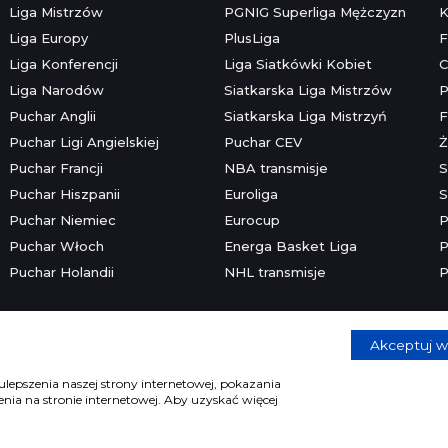
Liga Mistrzów
PGNIG Superliga Mężczyzn
K
Liga Europy
PlusLiga
F
Liga Konferencji
Liga Siatkówki Kobiet
C
Liga Narodów
Siatkarska Liga Mistrzów
P
Puchar Anglii
Siatkarska Liga Mistrzyń
F
Puchar Ligi Angielskiej
Puchar CEV
Ż
Puchar Francji
NBA transmisje
S
Puchar Hiszpanii
Euroliga
S
Puchar Niemiec
Eurocup
P
Puchar Włoch
Energa Basket Liga
P
Puchar Holandii
NHL transmisje
P
Akceptuj w
Copyright © 2026 mecze.com
Kontakt
•
Reklama
•
Polityka prywatności
lepszenia naszej strony internetowej, pokazania
ia na stronie internetowej. Aby uzyskać więcej
e dla osób powyżej 18 lat. Hazard może uzależniać. Graj odpowiedzia