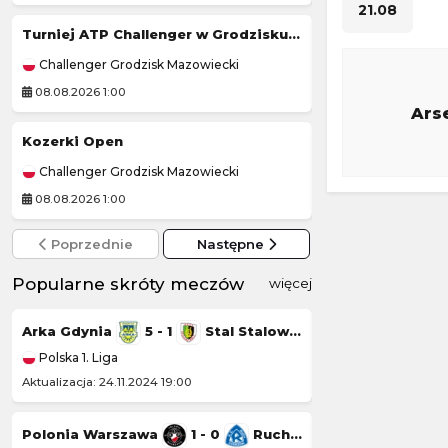
21.08
Turniej ATP Challenger w Grodzisku Mazowieckim
Turniej ATP Chal
Challenger Grodzisk Mazowiecki
Challenger Lexin
08.08.2026 1:00
08.08.2026 1:59
Ars
Kozerki Open
Mławianka Mław
Challenger Grodzisk Mazowiecki
Polska 3. Liga
08.08.2026 1:00
07.08.2026 19:30
Poprzednie
Następne
Popularne skróty meczów
więcej
Arka Gdynia
5 - 1
Stal Stalowa Wola
Górnik Łęczna
Polska 1. Liga
Polska 1. Liga
Aktualizacja: 24.11.2024 19:00
Aktualizacja: 23.11.20
Polonia Warszawa
1 - 0
Ruch Chorzów
Chrobry Głogów