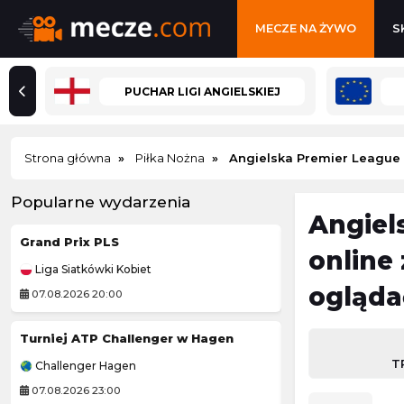
MECZE NA ŻYWO
S
PUCHAR LIGI ANGIELSKIEJ
Strona główna
Piłka Nożna
Angielska Premier League
Popularne wydarzenia
Angiel
Grand Prix PLS
online
Liga Siatkówki Kobiet
Lekkoatletyka
ogląda
07.08.2026 20:00
07.08.2026 19:30
Turniej ATP Challenger w Hagen
Tour de France (
T
Challenger Hagen
Kolarstwo
07.08.2026 23:00
07.08.2026 21:45