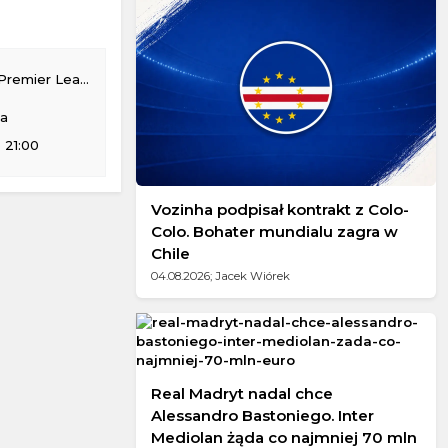
remier League
na
 21:00
Vozinha podpisał kontrakt z Colo-
Colo. Bohater mundialu zagra w
Chile
04.08.2026; Jacek Wiórek
Real Madryt nadal chce
Alessandro Bastoniego. Inter
Mediolan żąda co najmniej 70 mln