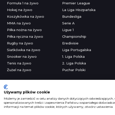
Formuła 1 na żywo
Premier League
Hokej na żywo
La Liga Hiszpańska
Koszykówka na żywo
Bundesliga
MMA na żywo
Serie A
Piłka nożna na żywo
Ligue 1
Piłka ręczna na żywo
Championship
Rugby na żywo
Eredivisie
Siatkówka na żywo
Liga Portugalska
Snooker na żywo
1. Liga Polska
Tenis na żywo
2. Liga Polska
Żużel na żywo
Puchar Polski
Używamy plików cookie
Możemy je zamieścić w celu analizy danych dotyczących odwiedzających, u
spersonalizowanych treści i zapewnienia Państwu wspaniałego doświadczen
Serwis wyłączni
informacji na temat plików cookie, których używamy, otwórz ustawienia.