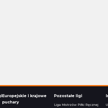
Polska Ekstraklasa
24 16:30
Aktualizacja: 24.11.2024 14:15
1 - 1
Stal Rzeszów
Raków Częstochowa
1 - 1
Korona Kielce
Polska Ekstraklasa
24 22:30
Aktualizacja: 24.11.2024 16:45
zeg
0 - 5
Bruk-Bet Termalica Nieciecza
Legia Warszawa
3 - 2
Cracovia
Polska Ekstraklasa
024 20:00
Aktualizacja: 23.11.2024 22:15
gi
Europejskie i krajowe
Pozostałe ligi
puchary
Liga Mistrzów Piłki Ręcznej
U