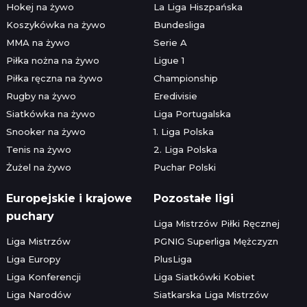
Hokej na żywo
La Liga Hiszpańska
Koszykówka na żywo
Bundesliga
MMA na żywo
Serie A
Piłka nożna na żywo
Ligue 1
Piłka ręczna na żywo
Championship
Rugby na żywo
Eredivisie
Siatkówka na żywo
Liga Portugalska
Snooker na żywo
1. Liga Polska
Tenis na żywo
2. Liga Polska
Żużel na żywo
Puchar Polski
Europejskie i krajowe
Pozostałe ligi
puchary
Liga Mistrzów Piłki Ręcznej
Liga Mistrzów
PGNIG Superliga Mężczyzn
Liga Europy
PlusLiga
Liga Konferencji
Liga Siatkówki Kobiet
Liga Narodów
Siatkarska Liga Mistrzów