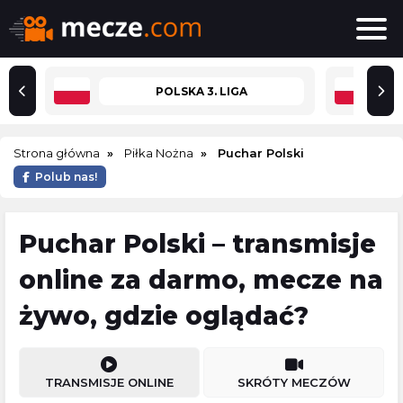
POLSKA 3. LIGA
Strona główna
Piłka Nożna
Puchar Polski
Polub nas!
Puchar Polski – transmisje
online za darmo, mecze na
żywo, gdzie oglądać?
TRANSMISJE ONLINE
SKRÓTY MECZÓW