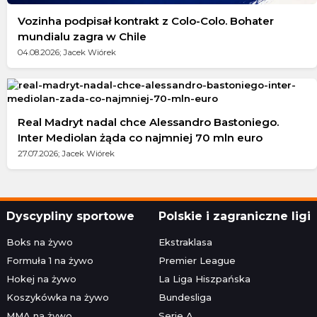
Vozinha podpisał kontrakt z Colo-Colo. Bohater
mundialu zagra w Chile
04.08.2026; Jacek Wiórek
Real Madryt nadal chce Alessandro Bastoniego.
Inter Mediolan żąda co najmniej 70 mln euro
27.07.2026; Jacek Wiórek
Dyscypliny sportowe
Polskie i zagraniczne ligi
Boks na żywo
Ekstraklasa
Formuła 1 na żywo
Premier League
Hokej na żywo
La Liga Hiszpańska
Koszykówka na żywo
Bundesliga
MMA na żywo
Serie A