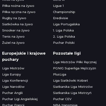
Piłka nożna na żywo
Ligue 1
Piłka ręczna na żywo
Championship
Rugby na żywo
Eredivisie
Siatkówka na żywo
Liga Portugalska
Snooker na żywo
1. Liga Polska
Tenis na żywo
2. Liga Polska
Żużel na żywo
Puchar Polski
Europejskie i krajowe
Pozostałe ligi
puchary
Liga Mistrzów Piłki Ręcznej
Liga Mistrzów
PGNIG Superliga Mężczyzn
Liga Europy
PlusLiga
Liga Konferencji
Liga Siatkówki Kobiet
Liga Narodów
Siatkarska Liga Mistrzów
Puchar Anglii
Siatkarska Liga Mistrzyń
Puchar Ligi Angielskiej
Puchar CEV
Puchar Francji
NBA transmisje