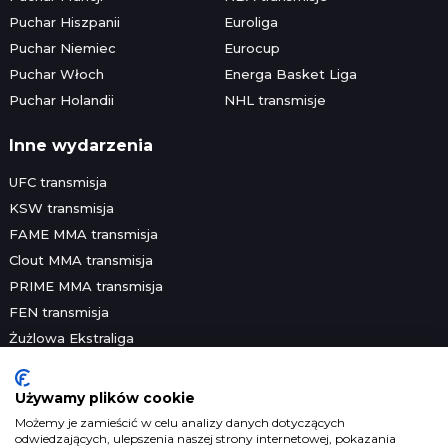
Puchar Hiszpanii
Euroliga
Puchar Niemiec
Eurocup
Puchar Włoch
Energa Basket Liga
Puchar Holandii
NHL transmisje
Inne wydarzenia
UFC transmisja
KSW transmisja
FAME MMA transmisja
Clout MMA transmisja
PRIME MMA transmisja
FEN transmisja
Żużlowa Ekstraliga
Speedway Grand Prix
Skoki narciarskie
Używamy plików cookie
Platformy streamingowe
Możemy je zamieścić w celu analizy danych dotyczących
odwiedzających, ulepszenia naszej strony internetowej, pokazania
Prawa telewizyjne