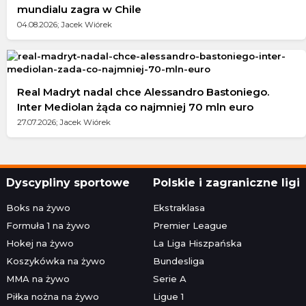
mundialu zagra w Chile
04.08.2026; Jacek Wiórek
Real Madryt nadal chce Alessandro Bastoniego.
Inter Mediolan żąda co najmniej 70 mln euro
27.07.2026; Jacek Wiórek
Dyscypliny sportowe
Polskie i zagraniczne ligi
Boks na żywo
Ekstraklasa
Formuła 1 na żywo
Premier League
Hokej na żywo
La Liga Hiszpańska
Koszykówka na żywo
Bundesliga
MMA na żywo
Serie A
Piłka nożna na żywo
Ligue 1