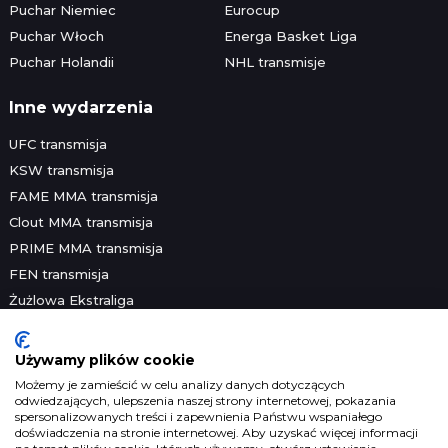
Puchar Niemiec
Eurocup
Puchar Włoch
Energa Basket Liga
Puchar Holandii
NHL transmisje
Inne wydarzenia
UFC transmisja
KSW transmisja
FAME MMA transmisja
Clout MMA transmisja
PRIME MMA transmisja
FEN transmisja
Żużlowa Ekstraliga
Speedway Grand Prix
Skoki narciarskie
Używamy plików cookie
Platformy streamingowe
Możemy je zamieścić w celu analizy danych dotyczących
odwiedzających, ulepszenia naszej strony internetowej, pokazania
Prawa telewizyjne
spersonalizowanych treści i zapewnienia Państwu wspaniałego
Prawa sportowe
doświadczenia na stronie internetowej. Aby uzyskać więcej informacji