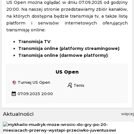
US Open można oglądać w dniu 07.09.2025 od godziny
20:00. Na naszej stronie przedstawiamy zbiór kanałów,
na których dostępna będzie transmisja tv, a także listę
platform i serwisów internetowych oferujących
transmisję online:
Transmisja TV
:
Transmisja online (platformy streamingowe)
:
Transmisja online (darmowe platformy)
:
US Open
Turniej US Open
sports_tennis
Tenis
calendar_month
07.09.2025 20:00
Aktualności
więcej