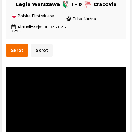
Legia Warszawa
1 - 0
Cracovia
Polska Ekstraklasa
sports_soccer
Piłka Nożna
calendar_month
Aktualizacja: 08.03.2026
22:15
Skrót
Skrót