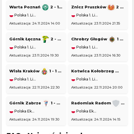
Warta Poznań
2 - 1
Pogoń Siedlce
Znicz Pruszków
2 - 2
Polska 1. Liga
Polska 1. Liga
Aktualizacja: 24.11.2024 14:00
Aktualizacja: 23.11.2024 21:35
Górnik Łęczna
2 - 2
GKS Tychy
Chrobry Głogów
1 - 1
Polska 1. Liga
Polska 1. Liga
Aktualizacja: 23.11.2024 19:30
Aktualizacja: 23.11.2024 16:30
Wisła Kraków
1 - 1
Stal Rzeszów
Kotwica Kołobrzeg
0 - 5
Polska 1. Liga
Polska 1. Liga
Aktualizacja: 22.11.2024 22:30
Aktualizacja: 22.11.2024 20:00
Górnik Zabrze
1 - 0
Piast Gliwice
Radomiak Radom
1 - 2
Polska Ekstraklasa
Polska Ekstraklasa
Aktualizacja: 24.11.2024 19:30
Aktualizacja: 24.11.2024 14:15