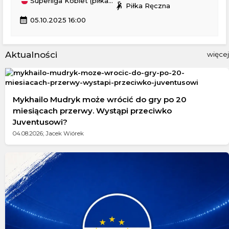
Superliga Kobiet (piłka ręczna)
sports_handball
Piłka Ręczna
calendar_month
05.10.2025 16:00
Aktualności
więcej
Mykhailo Mudryk może wrócić do gry po 20
miesiącach przerwy. Wystąpi przeciwko
Juventusowi?
04.08.2026; Jacek Wiórek