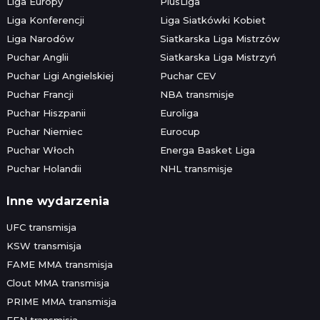
Liga Europy
PlusLiga
Liga Konferencji
Liga Siatkówki Kobiet
Liga Narodów
Siatkarska Liga Mistrzów
Puchar Anglii
Siatkarska Liga Mistrzyń
Puchar Ligi Angielskiej
Puchar CEV
Puchar Francji
NBA transmisje
Puchar Hiszpanii
Euroliga
Puchar Niemiec
Eurocup
Puchar Włoch
Energa Basket Liga
Puchar Holandii
NHL transmisje
Inne wydarzenia
UFC transmisja
KSW transmisja
FAME MMA transmisja
Clout MMA transmisja
PRIME MMA transmisja
FEN transmisja