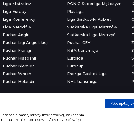
Liga Mistrzów
PGNIG Superliga Mężczyzn
K
Liga Europy
PlusLiga
F
Liga Konferencji
Liga Siatkówki Kobiet
C
Liga Narodów
Siatkarska Liga Mistrzów
P
Puchar Anglii
Siatkarska Liga Mistrzyń
F
Puchar Ligi Angielskiej
Puchar CEV
Ż
Puchar Francji
NBA transmisje
S
Puchar Hiszpanii
Euroliga
S
Puchar Niemiec
Eurocup
P
Puchar Włoch
Energa Basket Liga
P
Puchar Holandii
NHL transmisje
P
Akceptuj w
Copyright © 2026 mecze.com
Kontakt
•
Reklama
•
Polityka prywatności
lepszenia naszej strony internetowej, pokazania
ia na stronie internetowej. Aby uzyskać więcej
e dla osób powyżej 18 lat. Hazard może uzależniać. Graj odpowiedzia