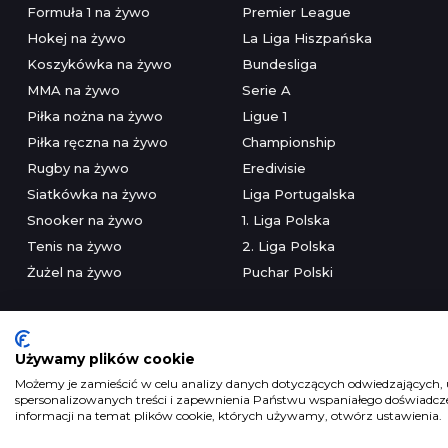
Formuła 1 na żywo
Premier League
Hokej na żywo
La Liga Hiszpańska
Koszykówka na żywo
Bundesliga
MMA na żywo
Serie A
Piłka nożna na żywo
Ligue 1
Piłka ręczna na żywo
Championship
Rugby na żywo
Eredivisie
Siatkówka na żywo
Liga Portugalska
Snooker na żywo
1. Liga Polska
Tenis na żywo
2. Liga Polska
Żużel na żywo
Puchar Polski
Używamy plików cookie
Możemy je zamieścić w celu analizy danych dotyczących odwiedzających, u
spersonalizowanych treści i zapewnienia Państwu wspaniałego doświadczen
Serwis wyłączni
informacji na temat plików cookie, których używamy, otwórz ustawienia.