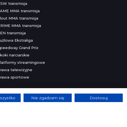
SW transmisja
AME MMA transmisja
lout MMA transmisja
RIME MMA transmisja
EN transmisja
użlowa Ekstraliga
peedway Grand Prix
koki narciarskie
latformy streamingowe
rawa telewizyjne
rawa sportowe
szystko
Nie zgadzam się
Dostosuj
lnie.
Szczegóły