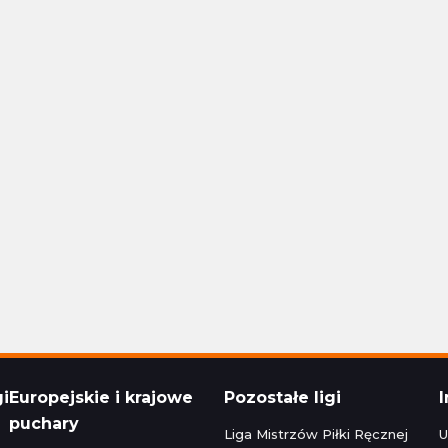
Polska Ekstraklasa
24 16:30
Aktualizacja: 24.11.2024 14:15
1 - 1
Stal Rzeszów
Raków Częstochowa
1 - 1
Korona Kielce
Polska Ekstraklasa
24 22:30
Aktualizacja: 24.11.2024 16:45
zeg
0 - 5
Bruk-Bet Termalica Nieciecza
Legia Warszawa
3 - 2
Cracovia
Polska Ekstraklasa
024 20:00
Aktualizacja: 23.11.2024 22:15
gi
Europejskie i krajowe
Pozostałe ligi
puchary
Liga Mistrzów Piłki Ręcznej
U