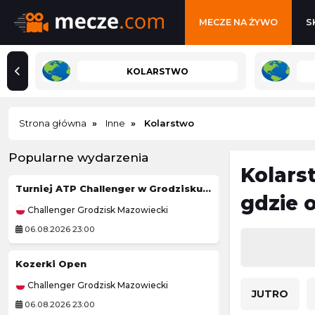
MECZE NA ŻYWO
S
KOLARSTWO
Strona główna
Inne
Kolarstwo
Popularne wydarzenia
Kolarst
Turniej ATP Challenger w Grodzisku Mazowieckim
Viktorija Golubi
gdzie 
Challenger Grodzisk Mazowiecki
WTA Toronto
06.08.2026 23:00
06.08.2026 23:30
Kozerki Open
Ipswich Witche
Challenger Grodzisk Mazowiecki
Elite League (Ang
JUTRO
06.08.2026 23:00
06.08.2026 23:30