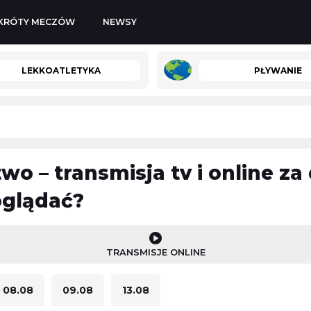
KRÓTY MECZÓW
NEWSY
LEKKOATLETYKA
PŁYWANIE
wo – transmisja tv i online za
c
-
Iga Świątek
SL Benfica
-
Hearts
oglądać?
Liga Europy
06.08.2026 23:00
TRANSMISJE ONLINE
s
-
Northampton
Hibernian
-
Shkendija
ielska Liga Żużlowa)
Liga Konferencji Europy
08.08
09.08
13.08
06.08.2026 23:00