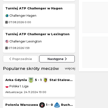
Turniej ATP Challenger w Hagen
Sheffield Tigers
Challenger Hagen
Elite League (Ang
07.08.2026 0:00
06.08.2026 23:30
Turniej ATP Challenger w Lexington
Jessica Pegula
Challenger Lexington
WTA Toronto
07.08.2026 1:59
07.08.2026 1:30
Poprzednie
Następne
Popularne skróty meczów
więcej
Arka Gdynia
5 - 1
Stal Stalowa Wola
Górnik Łęczna
Polska 1. Liga
Polska 1. Liga
Aktualizacja: 24.11.2024 19:00
Aktualizacja: 23.11.20
Polonia Warszawa
1 - 0
Ruch Chorzów
Chrobry Głogów