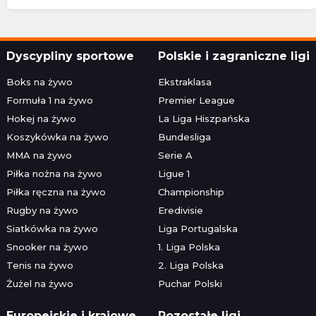
Dyscypliny sportowe
Polskie i zagraniczne ligi
Boks na żywo
Ekstraklasa
Formuła 1 na żywo
Premier League
Hokej na żywo
La Liga Hiszpańska
Koszykówka na żywo
Bundesliga
MMA na żywo
Serie A
Piłka nożna na żywo
Ligue 1
Piłka ręczna na żywo
Championship
Rugby na żywo
Eredivisie
Siatkówka na żywo
Liga Portugalska
Snooker na żywo
1. Liga Polska
Tenis na żywo
2. Liga Polska
Żużel na żywo
Puchar Polski
Europejskie i krajowe
Pozostałe ligi