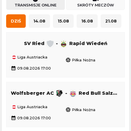
TRANSMISJE ONLINE
SKRÓTY MECZÓW
DZIŚ
14.08
15.08
16.08
21.08
SV Ried
-
Rapid Wiedeń
Liga Austriacka
sports_soccer
Piłka Nożna
calendar_month
09.08.2026 17:00
Wolfsberger AC
-
Red Bull Salzburg
Liga Austriacka
sports_soccer
Piłka Nożna
calendar_month
09.08.2026 17:00