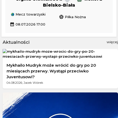
Bielsko-Biała
Mecz towarzyski
sports_soccer
Piłka Nożna
calendar_month
08.07.2026 17:00
Aktualności
więcej
Mykhailo Mudryk może wrócić do gry po 20
miesiącach przerwy. Wystąpi przeciwko
Juventusowi?
04.08.2026; Jacek Wiórek