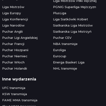
Liga Mistrzów Piłki Ręcznej
Liga Mistrzów
PGNIG Superliga Mężczyzn
Liga Europy
PlusLiga
Liga Konferencji
Liga Siatkówki Kobiet
Liga Narodów
Siatkarska Liga Mistrzów
Puchar Anglii
Siatkarska Liga Mistrzyń
Puchar Ligi Angielskiej
Puchar CEV
Puchar Francji
NBA transmisje
Puchar Hiszpanii
Euroliga
Puchar Niemiec
Eurocup
Puchar Włoch
Energa Basket Liga
Puchar Holandii
NHL transmisje
Inne wydarzenia
UFC transmisja
KSW transmisja
FAME MMA transmisja