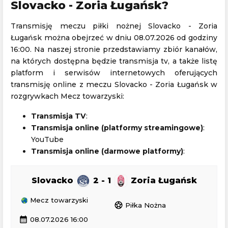
Slovacko - Zoria Ługańsk?
Transmisję meczu piłki nożnej Slovacko - Zoria
Ługańsk można obejrzeć w dniu 08.07.2026 od godziny
16:00. Na naszej stronie przedstawiamy zbiór kanałów,
na których dostępna będzie transmisja tv, a także listę
platform i serwisów internetowych oferujących
transmisję online z meczu Slovacko - Zoria Ługańsk w
rozgrywkach Mecz towarzyski:
Transmisja TV
:
Transmisja online (platformy streamingowe)
:
YouTube
Transmisja online (darmowe platformy)
:
Slovacko
2 - 1
Zoria Ługańsk
Mecz towarzyski
sports_soccer
Piłka Nożna
calendar_month
08.07.2026 16:00