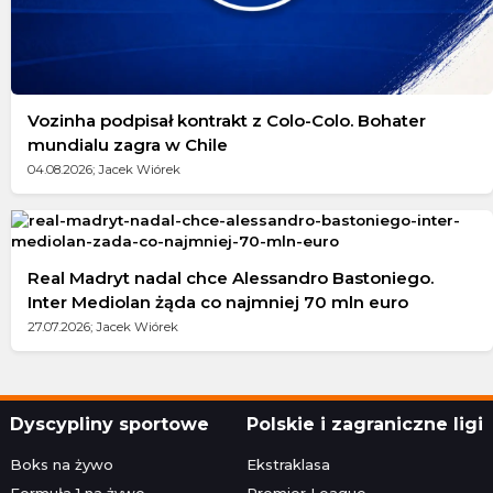
Vozinha podpisał kontrakt z Colo-Colo. Bohater
mundialu zagra w Chile
04.08.2026; Jacek Wiórek
Real Madryt nadal chce Alessandro Bastoniego.
Inter Mediolan żąda co najmniej 70 mln euro
27.07.2026; Jacek Wiórek
Dyscypliny sportowe
Polskie i zagraniczne ligi
Boks na żywo
Ekstraklasa
Formuła 1 na żywo
Premier League