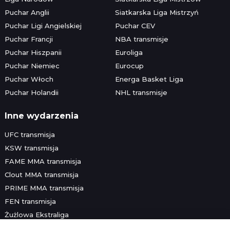
Puchar Anglii
Siatkarska Liga Mistrzyń
Puchar Ligi Angielskiej
Puchar CEV
Puchar Francji
NBA transmisje
Puchar Hiszpanii
Euroliga
Puchar Niemiec
Eurocup
Puchar Włoch
Energa Basket Liga
Puchar Holandii
NHL transmisje
Inne wydarzenia
UFC transmisja
KSW transmisja
FAME MMA transmisja
Clout MMA transmisja
PRIME MMA transmisja
FEN transmisja
Żużlowa Ekstraliga
Speedway Grand Prix