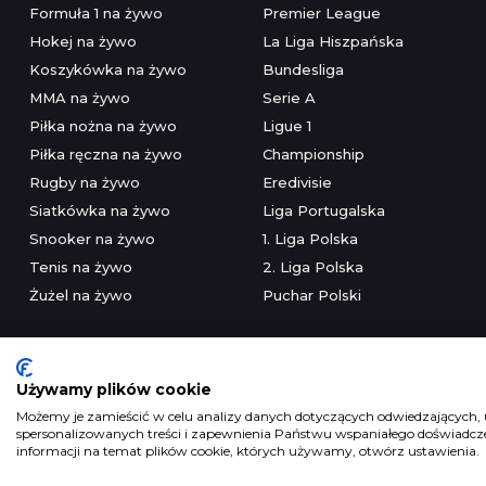
Formuła 1 na żywo
Premier League
Hokej na żywo
La Liga Hiszpańska
Koszykówka na żywo
Bundesliga
MMA na żywo
Serie A
Piłka nożna na żywo
Ligue 1
Piłka ręczna na żywo
Championship
Rugby na żywo
Eredivisie
Siatkówka na żywo
Liga Portugalska
Snooker na żywo
1. Liga Polska
Tenis na żywo
2. Liga Polska
Żużel na żywo
Puchar Polski
Używamy plików cookie
Możemy je zamieścić w celu analizy danych dotyczących odwiedzających, u
spersonalizowanych treści i zapewnienia Państwu wspaniałego doświadczen
Serwis wyłączni
informacji na temat plików cookie, których używamy, otwórz ustawienia.