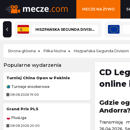
MECZE NA ŻYWO
S
HISZPAŃSKA SEGUNDA DIVISION
Strona główna
Piłka Nożna
Hiszpańska Segunda Division
Popularne wydarzenia
CD Leg
Turniej China Open w Pekinie
online
Turnieje snookerowe
Challenger Grodz
08.08.2026 19:00
09.08.2026 1:00
Gdzie og
Grand Prix PLS
Kozerki Open
Andorra
PlusLiga
Challenger Grodz
Transmisję m
08.08.2026 20:00
09.08.2026 1:00
26.04.2026. Sp