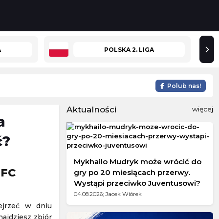
A
POLSKA 2. LIGA
Polub nas!
Aktualności
więcej
a
ć?
Mykhailo Mudryk może wrócić do
 FC
gry po 20 miesiącach przerwy.
Wystąpi przeciwko Juventusowi?
04.08.2026; Jacek Wiórek
ejrzeć w dniu
najdziesz zbiór