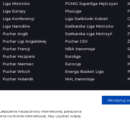
Liga Mistrzów
PGNIG Superliga Mężczyzn
K
Liga Europy
PlusLiga
F
Liga Konferencji
Liga Siatkówki Kobiet
C
Liga Narodów
Siatkarska Liga Mistrzów
P
Puchar Anglii
Siatkarska Liga Mistrzyń
F
Puchar Ligi Angielskiej
Puchar CEV
Ż
Puchar Francji
NBA transmisje
S
Puchar Hiszpanii
Euroliga
S
Puchar Niemiec
Eurocup
P
Puchar Włoch
Energa Basket Liga
P
Puchar Holandii
NHL transmisje
P
Akceptuj w
Copyright © 2026 mecze.com
Kontakt
•
Reklama
•
Polityka prywatności
lepszenia naszej strony internetowej, pokazania
ia na stronie internetowej. Aby uzyskać więcej
e dla osób powyżej 18 lat. Hazard może uzależniać. Graj odpowiedzia