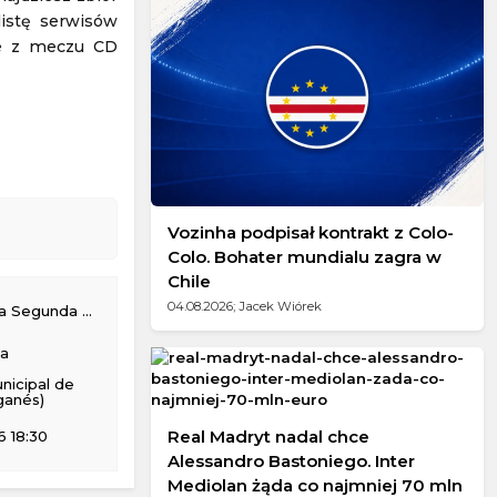
listę serwisów
ne z meczu CD
Vozinha podpisał kontrakt z Colo-
Colo. Bohater mundialu zagra w
Chile
04.08.2026; Jacek Wiórek
gunda Division
na
nicipal de
ganés)
Real Madryt nadal chce
 18:30
Alessandro Bastoniego. Inter
Mediolan żąda co najmniej 70 mln