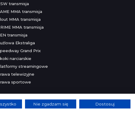
SW transmisja
AME MMA transmisja
lout MMA transmisja
RIME MMA transmisja
EN transmisja
użlowa Ekstraliga
peedway Grand Prix
koki narciarskie
latformy streamingowe
rawa telewizyjne
rawa sportowe
szystko
Nie zgadzam się
Dostosuj
lnie.
Szczegóły