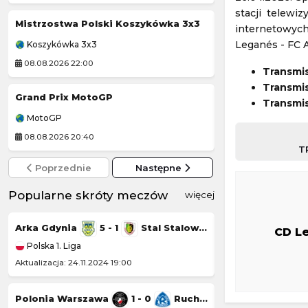
stacji telewi
Mistrzostwa Polski Koszykówka 3x3
Tour de Pologne
internetowyc
Leganés - FC 
Koszykówka 3x3
Kolarstwo
08.08.2026 22:00
08.08.2026 20:30
Transmi
Transmis
Grand Prix MotoGP
Turniej ATP Cha
Transmis
MotoGP
Challenger Hage
08.08.2026 20:40
09.08.2026 1:59
T
Poprzednie
Następne
Popularne skróty meczów
więcej
Arka Gdynia
5 - 1
Stal Stalowa Wola
Górnik Łęczna
CD L
Polska 1. Liga
Polska 1. Liga
Aktualizacja: 24.11.2024 19:00
Aktualizacja: 23.11.20
Polonia Warszawa
1 - 0
Ruch Chorzów
Chrobry Głogów