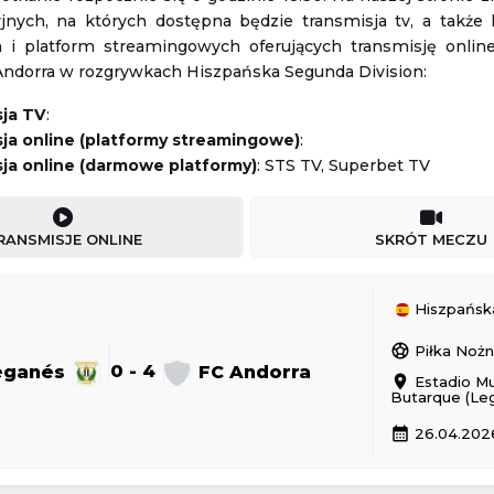
zyjnych, na których dostępna będzie transmisja tv, a także 
Stal Rzeszów
-
PGE FKS Stal Mielec
h i platform streamingowych oferujących transmisję onli
Andorra w rozgrywkach Hiszpańska Segunda Division:
Polska 1. Liga
08.08.2026 17:30
sja TV
:
ja online (platformy streamingowe)
:
llenger w Hagen
Besiktas HT
-
Nexe Nasice
ja online (darmowe platformy)
: STS TV, Superbet TV
n
08.08.2026 18:30
RANSMISJE ONLINE
SKRÓT MECZU
Hiszpańska Se
sports_soccer
Piłka Noż
2 - 2
GKS Tychy
Górnik Zabrze
1 - 0
Piast Gliwice
eganés
0 - 4
FC Andorra
location_on
Estadio Mu
Polska Ekstraklasa
Butarque (Le
24 19:30
Aktualizacja: 24.11.2024 19:30
calendar_month
26.04.2026
1 - 1
Odra Opole
Radomiak Radom
1 - 2
PGE FKS Stal Mielec