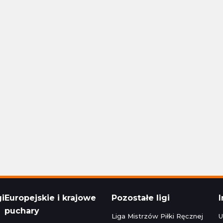
Polska Ekstraklasa
24 16:30
Aktualizacja: 24.11.2024 14:15
1 - 1
Stal Rzeszów
Raków Częstochowa
1 - 1
Korona Kielce
Polska Ekstraklasa
24 22:30
Aktualizacja: 24.11.2024 16:45
zeg
0 - 5
Bruk-Bet Termalica Nieciecza
Legia Warszawa
3 - 2
Cracovia
Polska Ekstraklasa
024 20:00
Aktualizacja: 23.11.2024 22:15
gi
Europejskie i krajowe
Pozostałe ligi
puchary
Liga Mistrzów Piłki Ręcznej
U