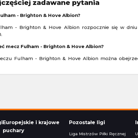
jczęściej zadawane pytania
Polska Ekstraklasa
24 16:30
Aktualizacja: 24.11.2024 14:15
ulham - Brighton & Hove Albion?
lham - Brighton & Hove Albion rozpocznie się w dniu
1 - 1
Stal Rzeszów
Raków Częstochowa
1 - 1
Korona Kielce
.
Polska Ekstraklasa
24 22:30
Aktualizacja: 24.11.2024 16:45
eć mecz Fulham - Brighton & Hove Albion?
eczu Fulham - Brighton & Hove Albion można obejrzeć 
zeg
0 - 5
Bruk-Bet Termalica Nieciecza
Legia Warszawa
3 - 2
Cracovia
Polska Ekstraklasa
024 20:00
Aktualizacja: 23.11.2024 22:15
gi
Europejskie i krajowe
Pozostałe ligi
puchary
Liga Mistrzów Piłki Ręcznej
U