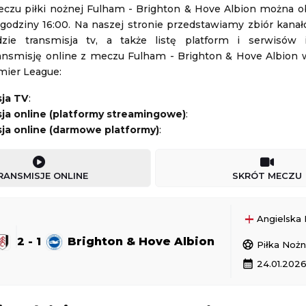
czu piłki nożnej Fulham - Brighton & Hove Albion można o
 godziny 16:00. Na naszej stronie przedstawiamy zbiór kanał
dessa
-
Kołos Kowaliwka
AP 2010 Orlen Gdańsk
-
Uniwersytet Jagielloński
zie transmisja tv, a także listę platform i serwisów 
Ekstraliga Kobiet
ransmisję online z meczu Fulham - Brighton & Hove Albion
08.08.2026 14:00
mier League:
sja TV
:
-
Wisła Kraków II
Lech Poznań
-
GKS Katowice
ja online (platformy streamingowe)
:
Ekstraliga Kobiet
ja online (darmowe platformy)
:
08.08.2026 14:00
RANSMISJE ONLINE
SKRÓT MECZU
Angielska P
2 - 2
GKS Tychy
Górnik Zabrze
1 - 0
Piast Gliwice
2 - 1
Brighton & Hove Albion
sports_soccer
Polska Ekstraklasa
Piłka Noż
24 19:30
Aktualizacja: 24.11.2024 19:30
calendar_month
24.01.2026
1 - 1
Odra Opole
Radomiak Radom
1 - 2
PGE FKS Stal Mielec