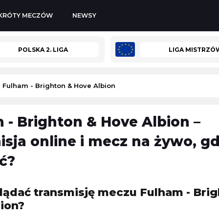
KRÓTY MECZÓW
NEWSY
POLSKA 2. LIGA
LIGA MISTRZÓ
Fulham - Brighton & Hove Albion
 - Brighton & Hove Albion –
-
Górnik Łęczna
Sparta Katowice
-
Stilon Gorzów Wielkopolski
isja online i mecz na żywo, gd
Polska 3. Liga
ć?
08.08.2026 14:00
GP
Lech Poznań II
-
Chemik Bydgoszcz
lądać transmisję meczu Fulham - Bri
Polska 3. Liga
ion?
08.08.2026 14:00