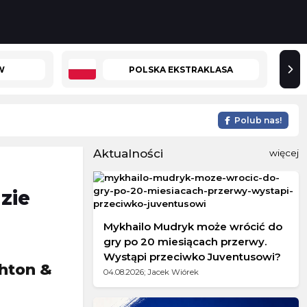
W
POLSKA EKSTRAKLASA
Polub nas!
Aktualności
więcej
zie
Mykhailo Mudryk może wrócić do
gry po 20 miesiącach przerwy.
Wystąpi przeciwko Juventusowi?
ghton &
04.08.2026; Jacek Wiórek