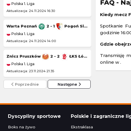
FAQ - Na
Polska 1. Liga
Polska 1. Liga
Aktualizacja: 24.11.2024 16:30
Aktualizacja: 23.11.20
Kiedy mecz F
Spotkanie Fu
Warta Poznań
2 - 1
Pogoń Siedlce
Wisła Kraków
godzinie 16:00
Polska 1. Liga
Polska 1. Liga
Aktualizacja: 24.11.2024 14:00
Aktualizacja: 22.11.20
Gdzie obejrz
Transmisję m
Znicz Pruszków
2 - 2
ŁKS Łódź
Kotwica Kołobr
online w .
Polska 1. Liga
Polska 1. Liga
Aktualizacja: 23.11.2024 21:35
Aktualizacja: 22.11.2
Poprzednie
Następne
Dyscypliny sportowe
Polskie i zagraniczne li
Boks na żywo
Ekstraklasa