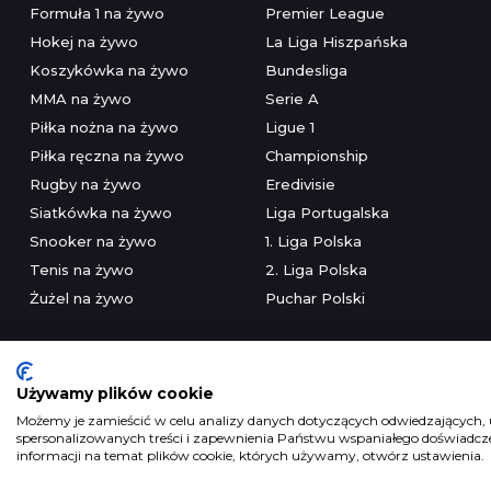
Formuła 1 na żywo
Premier League
Hokej na żywo
La Liga Hiszpańska
Koszykówka na żywo
Bundesliga
MMA na żywo
Serie A
Piłka nożna na żywo
Ligue 1
Piłka ręczna na żywo
Championship
Rugby na żywo
Eredivisie
Siatkówka na żywo
Liga Portugalska
Snooker na żywo
1. Liga Polska
Tenis na żywo
2. Liga Polska
Żużel na żywo
Puchar Polski
Używamy plików cookie
Możemy je zamieścić w celu analizy danych dotyczących odwiedzających, u
spersonalizowanych treści i zapewnienia Państwu wspaniałego doświadczen
Serwis wyłączni
informacji na temat plików cookie, których używamy, otwórz ustawienia.