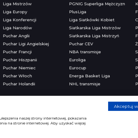
Liga Mistrzów
PGNIG Superliga Mężczyzn
K
Liga Europy
PlusLiga
F
Liga Konferencji
Liga Siatkówki Kobiet
C
Liga Narodów
Siatkarska Liga Mistrzów
P
Puchar Anglii
Siatkarska Liga Mistrzyń
F
Puchar Ligi Angielskiej
Puchar CEV
Ż
Puchar Francji
NBA transmisje
S
Puchar Hiszpanii
Euroliga
S
Puchar Niemiec
Eurocup
P
Puchar Włoch
Energa Basket Liga
P
Puchar Holandii
NHL transmisje
P
Akceptuj w
Copyright © 2026 mecze.com
Kontakt
•
Reklama
•
Polityka prywatności
lepszenia naszej strony internetowej, pokazania
ia na stronie internetowej. Aby uzyskać więcej
e dla osób powyżej 18 lat. Hazard może uzależniać. Graj odpowiedzia