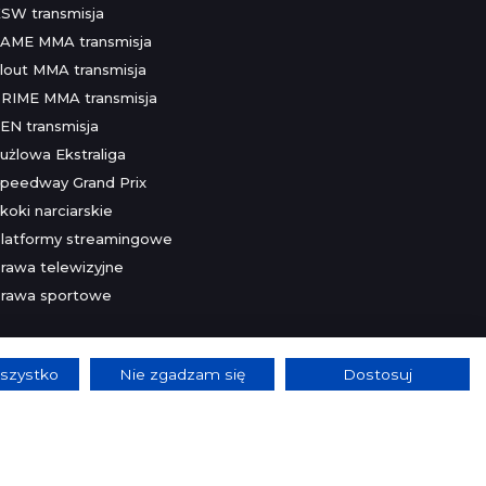
SW transmisja
AME MMA transmisja
lout MMA transmisja
RIME MMA transmisja
EN transmisja
użlowa Ekstraliga
peedway Grand Prix
koki narciarskie
latformy streamingowe
rawa telewizyjne
rawa sportowe
szystko
Nie zgadzam się
Dostosuj
lnie.
Szczegóły