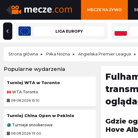
MECZE NA ŻYWO
S
LIGA EUROPY
Strona główna
Piłka Nożna
Angielska Premier League
Popularne wydarzenia
Fulham
Turniej WTA w Toronto
Pogoń Szczecin
transm
WTA Toronto
Ekstraliga Kobiet
ogląda
08.08.2026 15:10
08.08.2026 12:30
Turniej China Open w Pekinie
Grand Prix Moto
Gdzie og
Turnieje snookerowe
MotoGP
Hove Alb
08.08.2026 19:00
08.08.2026 20:40