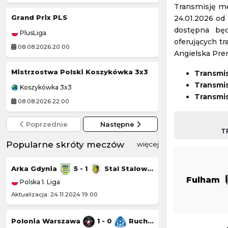
Transmisję me
Grand Prix PLS
24.01.2026 od
Czornomoreć O
dostępna będ
PlusLiga
Liga Ukraińska
oferujących t
08.08.2026 20:00
08.08.2026 14:00
Angielska Pre
Mistrzostwa Polski Koszykówka 3x3
Transmi
Korona Kielce II
Transmis
Koszykówka 3x3
Polska 3. Liga
Transmis
08.08.2026 22:00
08.08.2026 14:00
Poprzednie
Następne
T
Popularne skróty meczów
więcej
Arka Gdynia
5 - 1
Stal Stalowa Wola
Górnik Łęczna
Fulham
Polska 1. Liga
Polska 1. Liga
Aktualizacja: 24.11.2024 19:00
Aktualizacja: 23.11.20
Polonia Warszawa
1 - 0
Ruch Chorzów
Chrobry Głogów