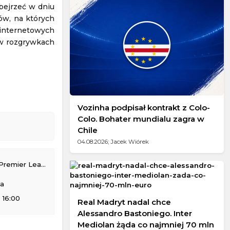
bejrzeć w dniu
ów, na których
internetowych
 w rozgrywkach
Vozinha podpisał kontrakt z Colo-
Colo. Bohater mundialu zagra w
Chile
04.08.2026; Jacek Wiórek
remier League
na
 16:00
Real Madryt nadal chce
Alessandro Bastoniego. Inter
Mediolan żąda co najmniej 70 mln