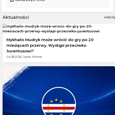
Aktualności
więcej
Mykhailo Mudryk może wrócić do gry po 20
miesiącach przerwy. Wystąpi przeciwko
Juventusowi?
04.08.2026; Jacek Wiórek