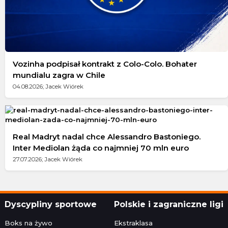
Vozinha podpisał kontrakt z Colo-Colo. Bohater
mundialu zagra w Chile
04.08.2026; Jacek Wiórek
Real Madryt nadal chce Alessandro Bastoniego.
Inter Mediolan żąda co najmniej 70 mln euro
27.07.2026; Jacek Wiórek
Dyscypliny sportowe
Polskie i zagraniczne ligi
Boks na żywo
Ekstraklasa