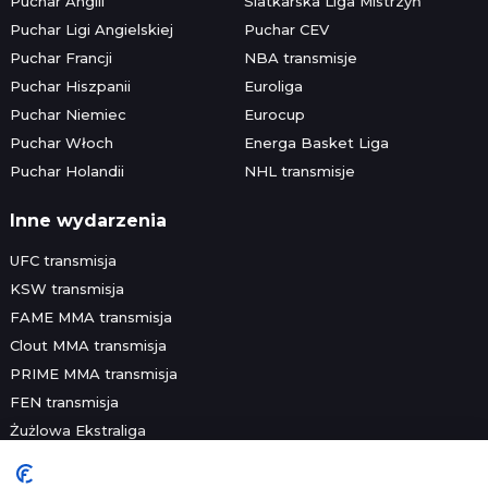
Puchar Anglii
Siatkarska Liga Mistrzyń
Puchar Ligi Angielskiej
Puchar CEV
Puchar Francji
NBA transmisje
Puchar Hiszpanii
Euroliga
Puchar Niemiec
Eurocup
Puchar Włoch
Energa Basket Liga
Puchar Holandii
NHL transmisje
Inne wydarzenia
UFC transmisja
KSW transmisja
FAME MMA transmisja
Clout MMA transmisja
PRIME MMA transmisja
FEN transmisja
Żużlowa Ekstraliga
Speedway Grand Prix
Skoki narciarskie