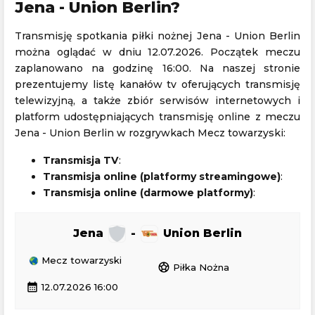
Jena - Union Berlin?
Transmisję spotkania piłki nożnej Jena - Union Berlin
można oglądać w dniu 12.07.2026. Początek meczu
zaplanowano na godzinę 16:00. Na naszej stronie
prezentujemy listę kanałów tv oferujących transmisję
telewizyjną, a także zbiór serwisów internetowych i
platform udostępniających transmisję online z meczu
Jena - Union Berlin w rozgrywkach Mecz towarzyski:
Transmisja TV
:
Transmisja online (platformy streamingowe)
:
Transmisja online (darmowe platformy)
:
Jena
-
Union Berlin
Mecz towarzyski
sports_soccer
Piłka Nożna
calendar_month
12.07.2026 16:00