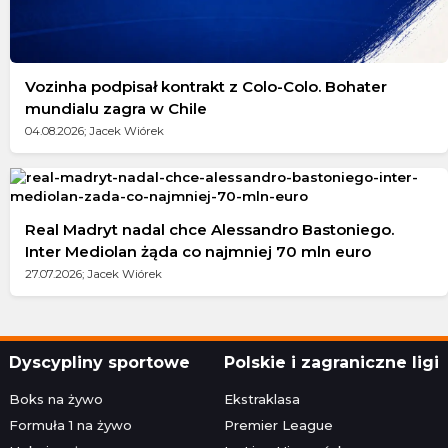
Vozinha podpisał kontrakt z Colo-Colo. Bohater
mundialu zagra w Chile
04.08.2026; Jacek Wiórek
Real Madryt nadal chce Alessandro Bastoniego.
Inter Mediolan żąda co najmniej 70 mln euro
27.07.2026; Jacek Wiórek
Dyscypliny sportowe
Polskie i zagraniczne ligi
Boks na żywo
Ekstraklasa
Formuła 1 na żywo
Premier League