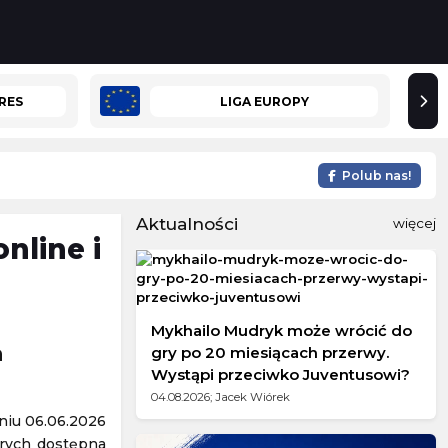
RES
LIGA EUROPY
Polub nas!
Aktualności
więcej
nline i
Mykhailo Mudryk może wrócić do
a
gry po 20 miesiącach przerwy.
Wystąpi przeciwko Juventusowi?
04.08.2026; Jacek Wiórek
niu 06.06.2026
órych dostępna