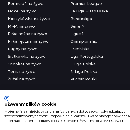
Formuła 1 na żywo
Premier League
Hokej na żywo
La Liga Hiszpańska
Koszykówka na żywo
Bundesliga
MMA na żywo
Serie A
Piłka nożna na żywo
Ligue 1
Piłka ręczna na żywo
Championship
Rugby na żywo
Eredivisie
Siatkówka na żywo
Liga Portugalska
Snooker na żywo
1. Liga Polska
Tenis na żywo
2. Liga Polska
Żużel na żywo
Puchar Polski
Używamy plików cookie
Możemy je zamieścić w celu analizy danych dotyczących odwiedzających, u
spersonalizowanych treści i zapewnienia Państwu wspaniałego doświadczen
Serwis wyłączni
informacji na temat plików cookie, których używamy, otwórz ustawienia.