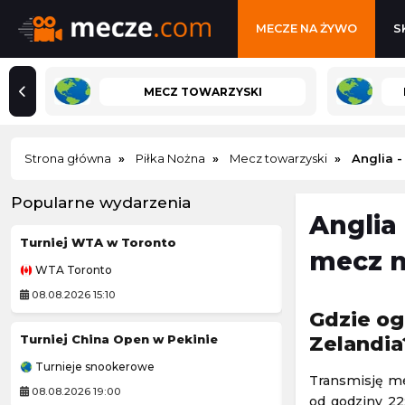
MECZE NA ŻYWO
S
MECZ TOWARZYSKI
Strona główna
Piłka Nożna
Mecz towarzyski
Anglia 
Popularne wydarzenia
Anglia 
Turniej WTA w Toronto
Pogoń Szczecin
mecz n
WTA Toronto
Ekstraliga Kobiet
08.08.2026 15:10
08.08.2026 12:30
Gdzie og
Turniej China Open w Pekinie
Grand Prix Moto
Zelandia
Turnieje snookerowe
MotoGP
Transmisję me
08.08.2026 19:00
08.08.2026 20:40
od godziny 22