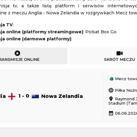
isja tv, a także listę platform i serwisów internetowy
dessa
-
Kołos Kowaliwka
AP 2010 Orlen Gdańsk
-
Uniwersytet Jagielloński
line z meczu Anglia - Nowa Zelandia w rozgrywkach Mecz tow
Ekstraliga Kobiet
sja TV
:
08.08.2026 14:00
ja online (platformy streamingowe)
: Polsat Box Go
ja online (darmowe platformy)
:
-
Wisła Kraków II
Lech Poznań
-
GKS Katowice
Ekstraliga Kobiet
RANSMISJE ONLINE
SKRÓT MECZU
08.08.2026 14:00
Mecz towa
sports_soccer
Piłka Noż
lia
1 - 0
Nowa Zelandia
location_on
Raymond 
2 - 2
GKS Tychy
Górnik Zabrze
1 - 0
Piast Gliwice
Stadium (Tam
Polska Ekstraklasa
calendar_month
06.06.202
24 19:30
Aktualizacja: 24.11.2024 19:30
1 - 1
Odra Opole
Radomiak Radom
1 - 2
PGE FKS Stal Mielec