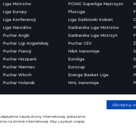
Liga Mistrzów
PGNIG Superliga Mężczyzn
K
Liga Europy
PlusLiga
F
Liga Konferencji
Liga Siatkówki Kobiet
C
Liga Narodów
Siatkarska Liga Mistrzów
P
Puchar Anglii
Siatkarska Liga Mistrzyń
F
Puchar Ligi Angielskiej
Puchar CEV
Ż
Puchar Francji
NBA transmisje
S
Puchar Hiszpanii
Euroliga
S
Puchar Niemiec
Eurocup
P
Puchar Włoch
Energa Basket Liga
P
Puchar Holandii
NHL transmisje
P
Akceptuj w
Copyright © 2026 mecze.com
Kontakt
•
Reklama
•
Polityka prywatności
lepszenia naszej strony internetowej, pokazania
ia na stronie internetowej. Aby uzyskać więcej
e dla osób powyżej 18 lat. Hazard może uzależniać. Graj odpowiedzia