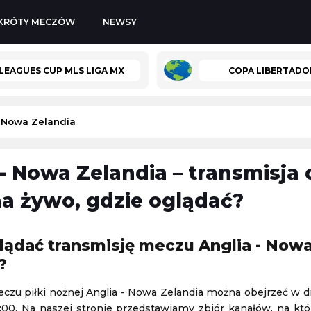
KRÓTY MECZÓW
NEWSY
LEAGUES CUP MLS LIGA MX
COPA LIBERTADO
- Nowa Zelandia
- Nowa Zelandia – transmisja o
-
Górnik Łęczna
Sparta Katowice
-
Stilon Gorzów Wielkopolski
a żywo, gdzie oglądać?
Polska 3. Liga
08.08.2026 14:00
lądać transmisję meczu Anglia - Now
GP
?
Lech Poznań II
-
Chemik Bydgoszcz
Polska 3. Liga
czu piłki nożnej Anglia - Nowa Zelandia można obejrzeć w d
08.08.2026 14:00
:00. Na naszej stronie przedstawiamy zbiór kanałów, na kt