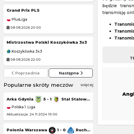
będzie transm
Grand Prix PLS
Czornomoreć O
transmisję on
PlusLiga
Liga Ukraińska
Transmi
08.08.2026 20:00
08.08.2026 14:00
Transmis
Transmis
Mistrzostwa Polski Koszykówka 3x3
Korona Kielce II
Koszykówka 3x3
Polska 3. Liga
T
08.08.2026 22:00
08.08.2026 14:00
Poprzednie
Następne
Popularne skróty meczów
więcej
Ang
Arka Gdynia
5 - 1
Stal Stalowa Wola
Górnik Łęczna
Polska 1. Liga
Polska 1. Liga
Aktualizacja: 24.11.2024 19:00
Aktualizacja: 23.11.20
Polonia Warszawa
1 - 0
Ruch Chorzów
Chrobry Głogów