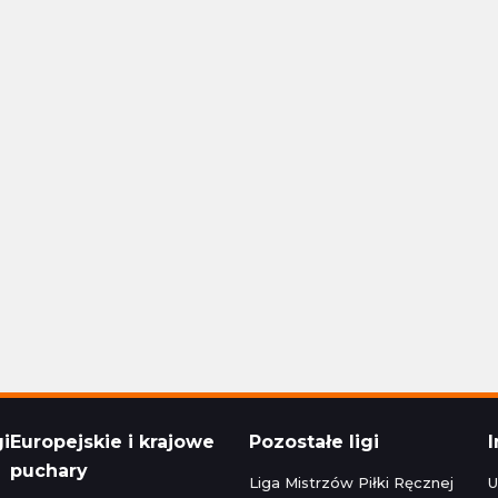
Polska Ekstraklasa
24 16:30
Aktualizacja: 24.11.2024 14:15
1 - 1
Stal Rzeszów
Raków Częstochowa
1 - 1
Korona Kielce
Polska Ekstraklasa
24 22:30
Aktualizacja: 24.11.2024 16:45
zeg
0 - 5
Bruk-Bet Termalica Nieciecza
Legia Warszawa
3 - 2
Cracovia
Polska Ekstraklasa
024 20:00
Aktualizacja: 23.11.2024 22:15
gi
Europejskie i krajowe
Pozostałe ligi
puchary
Liga Mistrzów Piłki Ręcznej
U