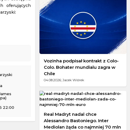
ch oferujących
arzyski:
Vozinha podpisał kontrakt z Colo-
Colo. Bohater mundialu zagra w
Chile
rzyski
04.08.2026; Jacek Wiórek
na
James
pa)
6 22:00
Real Madryt nadal chce
Alessandro Bastoniego. Inter
Mediolan żąda co najmniej 70 mln