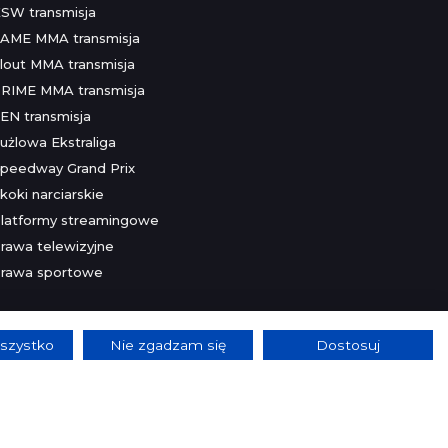
SW transmisja
AME MMA transmisja
lout MMA transmisja
RIME MMA transmisja
EN transmisja
użlowa Ekstraliga
peedway Grand Prix
koki narciarskie
latformy streamingowe
rawa telewizyjne
rawa sportowe
szystko
Nie zgadzam się
Dostosuj
lnie.
Szczegóły