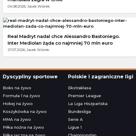
04.08.2026; Jacek Wiórek
Real Madryt nadal chce Alessandro Bastoniego.
Inter Mediolan żąda co najmniej 70 mln euro
27.07.2026; Jacek Wiórek
Dyscypliny sportowe
Polskie i zagraniczne ligi
Boks na żywo
Ekstraklasa
Formuła 1 na żywo
Premier League
Hokej na żywo
La Liga Hiszpańska
Koszykówka na żywo
Bundesliga
MMA na żywo
Serie A
Piłka nożna na żywo
Ligue 1
Piłka ręczna na żywo
Championship