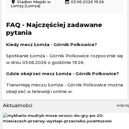
location_on
calendar_month
Stadion Miejski w
03.06.2026 19:26
Lomzy (Lomza)
FAQ - Najczęściej zadawane
pytania
Kiedy mecz Łomża - Górnik Polkowice?
Spotkanie Łomża - Górnik Polkowice rozpocznie się
w dniu 03.06.2026 o godzinie 19:26.
Gdzie obejrzeć mecz Łomża - Górnik Polkowice?
Transmisję meczu Łomża - Górnik Polkowice można
obejrzeć w telewizji i online w .
Aktualności
więcej