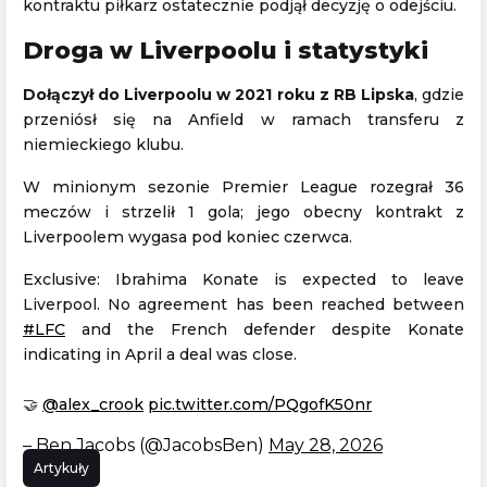
kontraktu piłkarz ostatecznie podjął decyzję o odejściu.
Droga w Liverpoolu i statystyki
Dołączył do Liverpoolu w 2021 roku z RB Lipska
, gdzie
przeniósł się na Anfield w ramach transferu z
niemieckiego klubu.
W minionym sezonie Premier League rozegrał 36
meczów i strzelił 1 gola; jego obecny kontrakt z
Liverpoolem wygasa pod koniec czerwca.
Exclusive: Ibrahima Konate is expected to leave
Liverpool. No agreement has been reached between
#LFC
and the French defender despite Konate
indicating in April a deal was close.
🤝
@alex_crook
pic.twitter.com/PQgofK50nr
– Ben Jacobs (@JacobsBen)
May 28, 2026
Artykuły