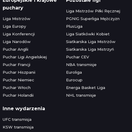
Europejskie i krajowe
Pozostałe ligi
puchary
Liga Mistrzów Piłki Ręcznej
Liga Mistrzów
PGNIG Superliga Mężczyzn
Liga Europy
PlusLiga
Liga Konferencji
Liga Siatkówki Kobiet
Liga Narodów
Siatkarska Liga Mistrzów
Puchar Anglii
Siatkarska Liga Mistrzyń
Puchar Ligi Angielskiej
Puchar CEV
Puchar Francji
NBA transmisje
Puchar Hiszpanii
Euroliga
Puchar Niemiec
Eurocup
Puchar Włoch
Energa Basket Liga
Puchar Holandii
NHL transmisje
Inne wydarzenia
UFC transmisja
KSW transmisja