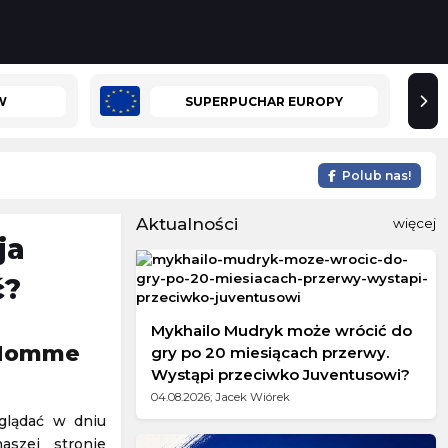
W
SUPERPUCHAR EUROPY
Polub nas!
Aktualności
więcej
ja
ć?
Mykhailo Mudryk może wrócić do
- Nomme
gry po 20 miesiącach przerwy.
Wystąpi przeciwko Juventusowi?
04.08.2026; Jacek Wiórek
glądać w dniu
szej stronie