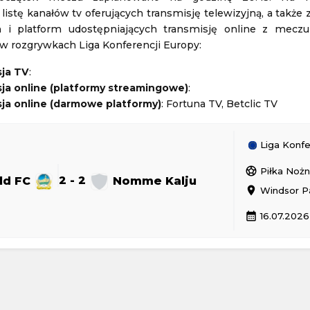
istę kanałów tv oferujących transmisję telewizyjną, a także
GP
Memoriał Władysława Komara i Tadeusza Ślusarskiego
 i platform udostępniających transmisję online z meczu
 rozgrywkach Liga Konferencji Europy:
Lekkoatletyka
07.08.2026 19:30
sja TV
:
ja online (platformy streamingowe)
:
Turniej ATP Challenger w Grodzisku Mazowieckim
Tour de France (kobiety)
ja online (darmowe platformy)
: Fortuna TV, Betclic TV
isk Mazowiecki
Kolarstwo
07.08.2026 21:45
Liga Konfe
sports_soccer
Piłka Noż
eld FC
2 - 2
Nomme Kalju
location_on
Windsor Pa
calendar_month
16.07.2026
2 - 2
GKS Tychy
Górnik Zabrze
1 - 0
Piast Gliwice
Polska Ekstraklasa
24 19:30
Aktualizacja: 24.11.2024 19:30
1 - 1
Odra Opole
Radomiak Radom
1 - 2
PGE FKS Stal Mielec