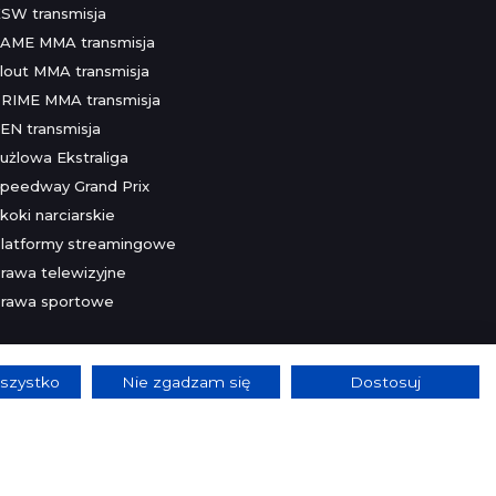
SW transmisja
AME MMA transmisja
lout MMA transmisja
RIME MMA transmisja
EN transmisja
użlowa Ekstraliga
peedway Grand Prix
koki narciarskie
latformy streamingowe
rawa telewizyjne
rawa sportowe
szystko
Nie zgadzam się
Dostosuj
lnie.
Szczegóły