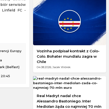
 zbiór serwisów
 w Międzyzdrojach
 Linfield FC -
Vozinha podpisał kontrakt z Colo-
rencji Europy
Colo. Bohater mundialu zagra w
na
Chile
rk (Belfast)
04.08.2026; Jacek Wiórek
 20:45
Real Madryt nadal chce
Alessandro Bastoniego. Inter
Mediolan żąda co najmniej 70 mln