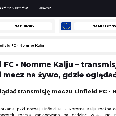
KRÓTY MECZÓW
NEWSY
LIGA EUROPY
LIGA MISTRZÓ
infield FC - Nomme Kalju
ld FC - Nomme Kalju – transmis
Kozerki Open
-
UD Almería
 i mecz na żywo, gdzie ogląda
Challenger Grodzisk Mazowiecki
08.08.2026 1:00
lądać transmisję meczu Linfield FC 
Bayern Monachium
-
Aston Villa
Mecz towarzyski
potkania piłki nożnej Linfield FC - Nomme Kalju można o
07.08.2026 16:00
 Początek meczu zaplanowano na godzinę 20:45. Na na