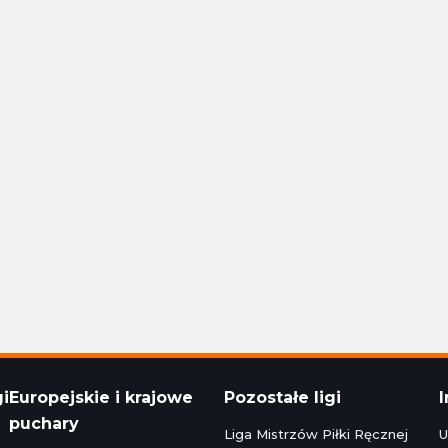
Polska Ekstraklasa
24 16:30
Aktualizacja: 24.11.2024 14:15
1 - 1
Stal Rzeszów
Raków Częstochowa
1 - 1
Korona Kielce
Polska Ekstraklasa
24 22:30
Aktualizacja: 24.11.2024 16:45
zeg
0 - 5
Bruk-Bet Termalica Nieciecza
Legia Warszawa
3 - 2
Cracovia
Polska Ekstraklasa
024 20:00
Aktualizacja: 23.11.2024 22:15
gi
Europejskie i krajowe
Pozostałe ligi
puchary
Liga Mistrzów Piłki Ręcznej
U