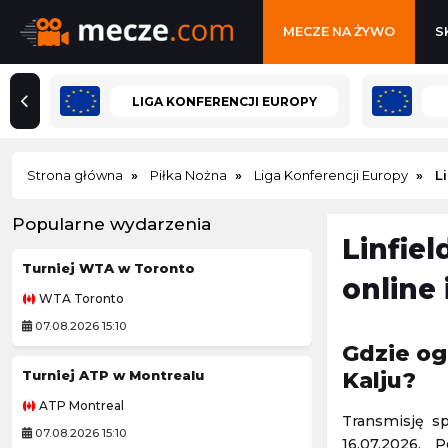
MECZE NA ŻYWO
S
LIGA KONFERENCJI EUROPY
Strona główna
Piłka Nożna
Liga Konferencji Europy
L
Popularne wydarzenia
Linfie
Turniej WTA w Toronto
Córdoba CF
online
WTA Toronto
Mecz towarzyski
07.08.2026 15:10
07.08.2026 12:30
Gdzie og
Turniej ATP w Montrealu
Tour de Pologne
Kalju?
ATP Montreal
Kolarstwo
Transmisję s
07.08.2026 15:10
07.08.2026 18:55
16.07.2026.