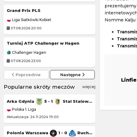
prezentujemy l
Grand Prix PLS
Grand Prix Moto
internetowych
Nomme Kalju w
Liga Siatkówki Kobiet
MotoGP
07.08.2026 20:00
07.08.2026 19:00
Transmi
Transmis
Turniej ATP Challenger w Hagen
Transmis
Challenger Hagen
Challenger Grodz
07.08.2026 23:00
08.08.2026 1:00
Poprzednie
Następne
Linfi
Popularne skróty meczów
więcej
Arka Gdynia
5 - 1
Stal Stalowa Wola
Górnik Łęczna
Polska 1. Liga
Polska 1. Liga
Aktualizacja: 24.11.2024 19:00
Aktualizacja: 23.11.20
Polonia Warszawa
1 - 0
Ruch Chorzów
Chrobry Głogów