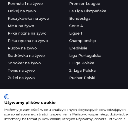
Formuła 1 na żywo
Premier League
Hokej na żywo
La Liga Hiszpańska
Koszykówka na żywo
Bundesliga
MMA na żywo
Serie A
Piłka nożna na żywo
Ligue 1
Piłka ręczna na żywo
Championship
Rugby na żywo
Eredivisie
Siatkówka na żywo
Liga Portugalska
Snooker na żywo
1. Liga Polska
Tenis na żywo
2. Liga Polska
Żużel na żywo
Puchar Polski
Używamy plików cookie
Możemy je zamieścić w celu analizy danych dotyczących odwiedzających, u
spersonalizowanych treści i zapewnienia Państwu wspaniałego doświadczen
Serwis wyłączni
informacji na temat plików cookie, których używamy, otwórz ustawienia.