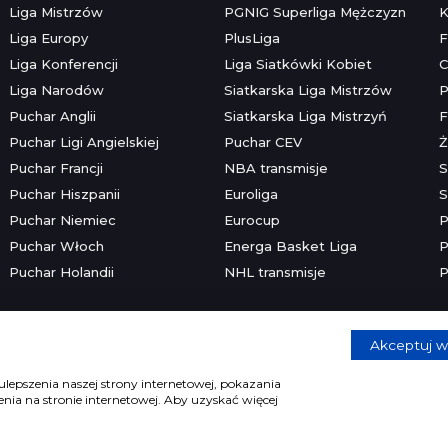
Liga Mistrzów
PGNIG Superliga Mężczyzn
K
Liga Europy
PlusLiga
F
Liga Konferencji
Liga Siatkówki Kobiet
C
Liga Narodów
Siatkarska Liga Mistrzów
P
Puchar Anglii
Siatkarska Liga Mistrzyń
F
Puchar Ligi Angielskiej
Puchar CEV
Ż
Puchar Francji
NBA transmisje
S
Puchar Hiszpanii
Euroliga
S
Puchar Niemiec
Eurocup
P
Puchar Włoch
Energa Basket Liga
P
Puchar Holandii
NHL transmisje
P
Akceptuj w
Copyright © 2026 mecze.com
Kontakt
•
Reklama
•
Polityka prywatności
lepszenia naszej strony internetowej, pokazania
ia na stronie internetowej. Aby uzyskać więcej
e dla osób powyżej 18 lat. Hazard może uzależniać. Graj odpowiedzia