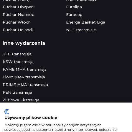
Puchar Hiszpanii
Euroliga
Puchar Niemiec
Eurocup
Puchar Włoch
Energa Basket Liga
Puchar Holandii
NHL transmisje
Inne wydarzenia
UFC transmisja
KSW transmisja
FAME MMA transmisja
Clout MMA transmisja
PRIME MMA transmisja
FEN transmisja
Żużlowa Ekstraliga
Speedway Grand Prix
Skoki narciarskie
Używamy plików cookie
Platformy streamingowe
Możemy je zamieścić w celu analizy danych dotyczących
odwiedzających, ulepszenia naszej strony internetowej, pokazania
Prawa telewizyjne