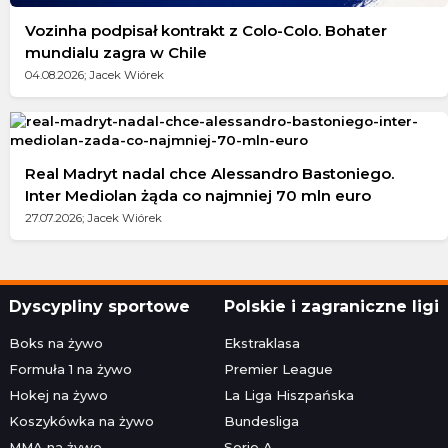
Vozinha podpisał kontrakt z Colo-Colo. Bohater
mundialu zagra w Chile
04.08.2026; Jacek Wiórek
Real Madryt nadal chce Alessandro Bastoniego.
Inter Mediolan żąda co najmniej 70 mln euro
27.07.2026; Jacek Wiórek
Dyscypliny sportowe
Polskie i zagraniczne ligi
Boks na żywo
Ekstraklasa
Formuła 1 na żywo
Premier League
Hokej na żywo
La Liga Hiszpańska
Koszykówka na żywo
Bundesliga
MMA na żywo
Serie A