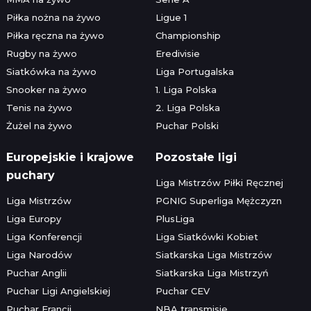
Piłka nożna na żywo
Ligue 1
Piłka ręczna na żywo
Championship
Rugby na żywo
Eredivisie
Siatkówka na żywo
Liga Portugalska
Snooker na żywo
1. Liga Polska
Tenis na żywo
2. Liga Polska
Żużel na żywo
Puchar Polski
Europejskie i krajowe
Pozostałe ligi
puchary
Liga Mistrzów Piłki Ręcznej
Liga Mistrzów
PGNIG Superliga Mężczyzn
Liga Europy
PlusLiga
Liga Konferencji
Liga Siatkówki Kobiet
Liga Narodów
Siatkarska Liga Mistrzów
Puchar Anglii
Siatkarska Liga Mistrzyń
Puchar Ligi Angielskiej
Puchar CEV
Puchar Francji
NBA transmisje