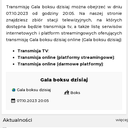
Transmisję Gala boksu dzisiaj można obejrzeć w dniu
07.10.2023 od godziny 20:05. Na naszej stronie
znajdziesz zbiór stacji telewizyjnych, na których
dostępna będzie transmisja tv, a także listę serwisów
internetowych i platform streamingowych oferujących
transmisję Gala boksu dzisiaj online (Gala boksu dzisiaj):
Transmisja TV
:
Transmisja online (platformy streamingowe)
:
Transmisja online (darmowe platformy)
:
Gala boksu dzisiaj
Gala boksu dzisiaj
sports_kabaddi
Boks
calendar_month
07.10.2023 20:05
Aktualności
więcej