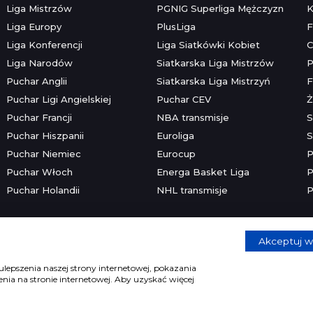
Liga Mistrzów
PGNIG Superliga Mężczyzn
K
Liga Europy
PlusLiga
F
Liga Konferencji
Liga Siatkówki Kobiet
C
Liga Narodów
Siatkarska Liga Mistrzów
P
Puchar Anglii
Siatkarska Liga Mistrzyń
F
Puchar Ligi Angielskiej
Puchar CEV
Ż
Puchar Francji
NBA transmisje
S
Puchar Hiszpanii
Euroliga
S
Puchar Niemiec
Eurocup
P
Puchar Włoch
Energa Basket Liga
P
Puchar Holandii
NHL transmisje
P
Akceptuj w
Copyright © 2026 mecze.com
Kontakt
•
Reklama
•
Polityka prywatności
lepszenia naszej strony internetowej, pokazania
ia na stronie internetowej. Aby uzyskać więcej
e dla osób powyżej 18 lat. Hazard może uzależniać. Graj odpowiedzia