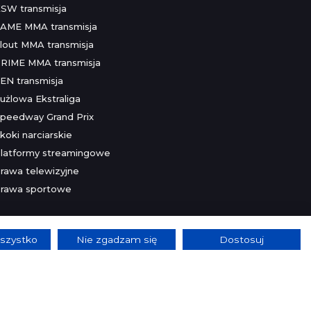
SW transmisja
AME MMA transmisja
lout MMA transmisja
RIME MMA transmisja
EN transmisja
użlowa Ekstraliga
peedway Grand Prix
koki narciarskie
latformy streamingowe
rawa telewizyjne
rawa sportowe
szystko
Nie zgadzam się
Dostosuj
lnie.
Szczegóły