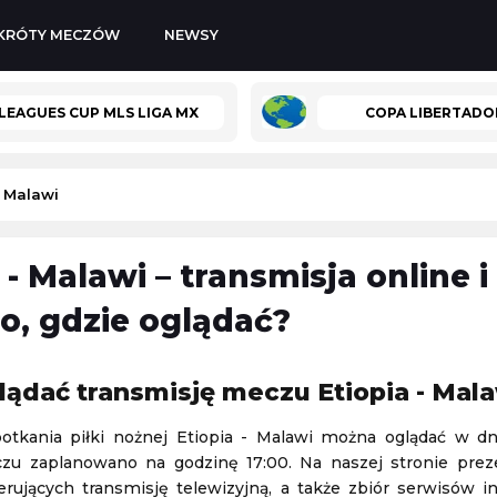
KRÓTY MECZÓW
NEWSY
LEAGUES CUP MLS LIGA MX
COPA LIBERTADO
- Malawi
 - Malawi – transmisja online 
ski Koszykówka 3x3
Korona Kielce II
-
Wisła Kraków II
o, gdzie oglądać?
Polska 3. Liga
08.08.2026 14:00
lądać transmisję meczu Etiopia - Mal
-
Górnik Łęczna
Sparta Katowice
-
Stilon Gorzów Wielkopolski
otkania piłki nożnej Etiopia - Malawi można oglądać w dn
Polska 3. Liga
u zaplanowano na godzinę 17:00. Na naszej stronie prez
08.08.2026 14:00
erujących transmisję telewizyjną, a także zbiór serwisów i