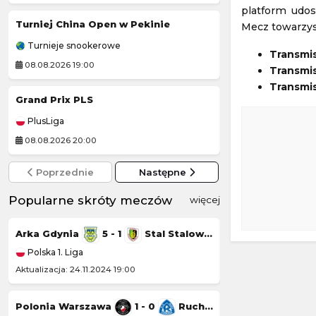
platform udos
Turniej China Open w Pekinie
Grand Prix Moto
Mecz towarzys
Turnieje snookerowe
MotoGP
Transmi
08.08.2026 19:00
08.08.2026 20:40
Transmis
Transmis
Grand Prix PLS
Czornomoreć O
PlusLiga
Liga Ukraińska
08.08.2026 20:00
08.08.2026 14:00
Poprzednie
Następne
Popularne skróty meczów
więcej
Arka Gdynia
5 - 1
Stal Stalowa Wola
Górnik Łęczna
Polska 1. Liga
Polska 1. Liga
Aktualizacja: 24.11.2024 19:00
Aktualizacja: 23.11.20
Polonia Warszawa
1 - 0
Ruch Chorzów
Chrobry Głogów