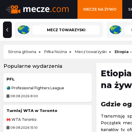
MECZE NA ŻYWO
S
MECZ TOWARZYSKI
Strona główna
Piłka Nożna
Mecz towarzyski
Etiopia 
Popularne wydarzenia
Etiopia
PFL
Mistrzostwa Pol
na żyw
Professional Fighters League
Koszykówka 3x3
08.08.2026 8:00
08.08.2026 22:00
Gdzie og
Turniej WTA w Toronto
Pogoń Szczecin
Transmisję sp
WTA Toronto
Ekstraliga Kobiet
Początek mecz
08.08.2026 15:10
08.08.2026 12:30
kanałów tv of