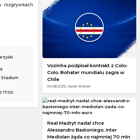
 w rozgrywkach
rzyski
Vozinha podpisał kontrakt z Colo-
na
Colo. Bohater mundialu zagra w
 Stadium
Chile
04.08.2026; Jacek Wiórek
 17:00
Real Madryt nadal chce
Alessandro Bastoniego. Inter
Mediolan żąda co najmniej 70 mln