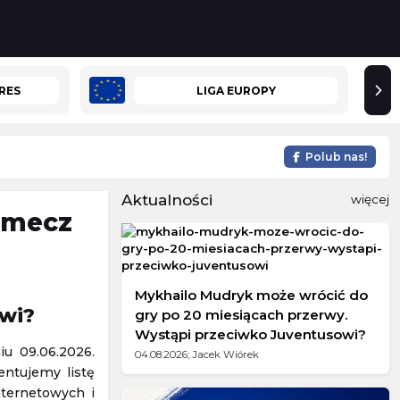
RES
LIGA EUROPY
Polub nas!
Aktualności
więcej
i mecz
Mykhailo Mudryk może wrócić do
awi?
gry po 20 miesiącach przerwy.
Wystąpi przeciwko Juventusowi?
iu 09.06.2026.
04.08.2026; Jacek Wiórek
entujemy listę
nternetowych i