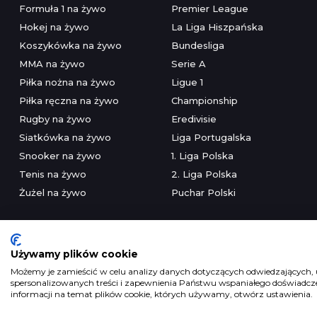
Formuła 1 na żywo
Premier League
Hokej na żywo
La Liga Hiszpańska
Koszykówka na żywo
Bundesliga
MMA na żywo
Serie A
Piłka nożna na żywo
Ligue 1
Piłka ręczna na żywo
Championship
Rugby na żywo
Eredivisie
Siatkówka na żywo
Liga Portugalska
Snooker na żywo
1. Liga Polska
Tenis na żywo
2. Liga Polska
Żużel na żywo
Puchar Polski
Używamy plików cookie
Możemy je zamieścić w celu analizy danych dotyczących odwiedzających, u
spersonalizowanych treści i zapewnienia Państwu wspaniałego doświadczen
Serwis wyłączni
informacji na temat plików cookie, których używamy, otwórz ustawienia.