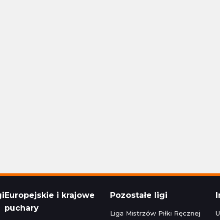
Polska Ekstraklasa
24 16:30
Aktualizacja: 24.11.2024 14:15
1 - 1
Stal Rzeszów
Raków Częstochowa
1 - 1
Korona Kielce
Polska Ekstraklasa
24 22:30
Aktualizacja: 24.11.2024 16:45
zeg
0 - 5
Bruk-Bet Termalica Nieciecza
Legia Warszawa
3 - 2
Cracovia
Polska Ekstraklasa
024 20:00
Aktualizacja: 23.11.2024 22:15
gi
Europejskie i krajowe
Pozostałe ligi
puchary
Liga Mistrzów Piłki Ręcznej
U