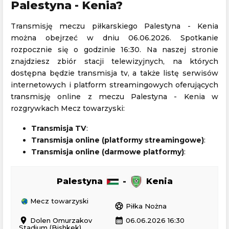
Palestyna - Kenia?
Transmisję meczu piłkarskiego Palestyna - Kenia
można obejrzeć w dniu 06.06.2026. Spotkanie
rozpocznie się o godzinie 16:30. Na naszej stronie
znajdziesz zbiór stacji telewizyjnych, na których
dostępna będzie transmisja tv, a także listę serwisów
internetowych i platform streamingowych oferujących
transmisję online z meczu Palestyna - Kenia w
rozgrywkach Mecz towarzyski:
Transmisja TV
:
Transmisja online (platformy streamingowe)
:
Transmisja online (darmowe platformy)
:
Palestyna
-
Kenia
Mecz towarzyski
sports_soccer
Piłka Nożna
location_on
calendar_month
Dolen Omurzakov
06.06.2026 16:30
Stadium (Bishkek)