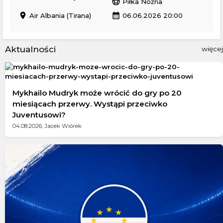
sports_soccer
Piłka Nożna
location_on
calendar_month
Air Albania (Tirana)
06.06.2026 20:00
Aktualności
więcej
Mykhailo Mudryk może wrócić do gry po 20
miesiącach przerwy. Wystąpi przeciwko
Juventusowi?
04.08.2026; Jacek Wiórek