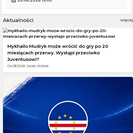
calendar_month
20.06.2026 19:00
Aktualności
więcej
Mykhailo Mudryk może wrócić do gry po 20
miesiącach przerwy. Wystąpi przeciwko
Juventusowi?
04.08.2026; Jacek Wiórek