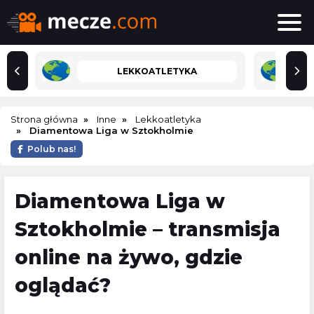
LEKKOATLETYKA
Strona główna
Inne
Lekkoatletyka
Diamentowa Liga w Sztokholmie
Polub nas!
Diamentowa Liga w
Sztokholmie – transmisja
online na żywo, gdzie
oglądać?