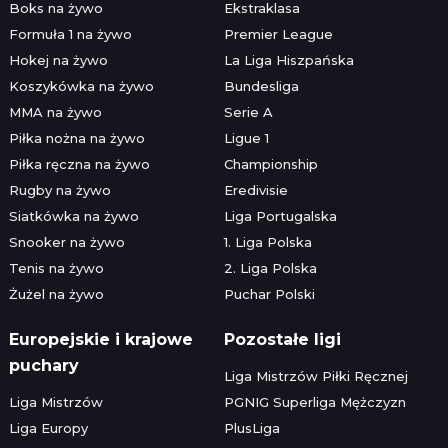
Boks na żywo
Ekstraklasa
Formuła 1 na żywo
Premier League
Hokej na żywo
La Liga Hiszpańska
Koszykówka na żywo
Bundesliga
MMA na żywo
Serie A
Piłka nożna na żywo
Ligue 1
Piłka ręczna na żywo
Championship
Rugby na żywo
Eredivisie
Siatkówka na żywo
Liga Portugalska
Snooker na żywo
1. Liga Polska
Tenis na żywo
2. Liga Polska
Żużel na żywo
Puchar Polski
Europejskie i krajowe
Pozostałe ligi
puchary
Liga Mistrzów Piłki Ręcznej
Liga Mistrzów
PGNIG Superliga Mężczyzn
Liga Europy
PlusLiga