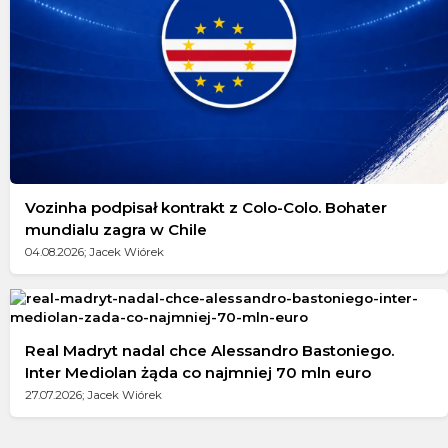
Vozinha podpisał kontrakt z Colo-Colo. Bohater
mundialu zagra w Chile
04.08.2026; Jacek Wiórek
Real Madryt nadal chce Alessandro Bastoniego.
Inter Mediolan żąda co najmniej 70 mln euro
27.07.2026; Jacek Wiórek