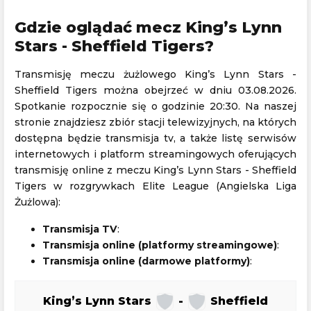
Gdzie oglądać mecz King’s Lynn
Stars - Sheffield Tigers?
Transmisję meczu żużlowego King’s Lynn Stars -
Sheffield Tigers można obejrzeć w dniu 03.08.2026.
Spotkanie rozpocznie się o godzinie 20:30. Na naszej
stronie znajdziesz zbiór stacji telewizyjnych, na których
dostępna będzie transmisja tv, a także listę serwisów
internetowych i platform streamingowych oferujących
transmisję online z meczu King’s Lynn Stars - Sheffield
Tigers w rozgrywkach Elite League (Angielska Liga
Żużlowa):
Transmisja TV
:
Transmisja online (platformy streamingowe)
:
Transmisja online (darmowe platformy)
:
King’s Lynn Stars
-
Sheffield