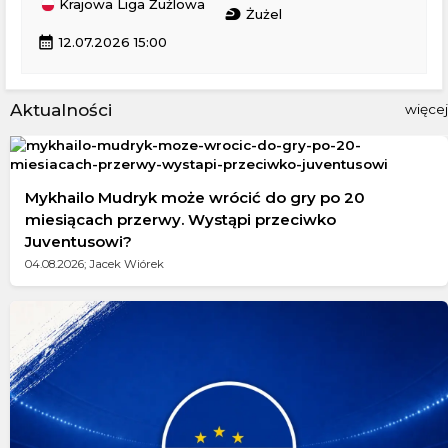
Krajowa Liga Żużlowa
sports_motorsports
Żużel
calendar_month
12.07.2026 15:00
Aktualności
więcej
Mykhailo Mudryk może wrócić do gry po 20
miesiącach przerwy. Wystąpi przeciwko
Juventusowi?
04.08.2026; Jacek Wiórek