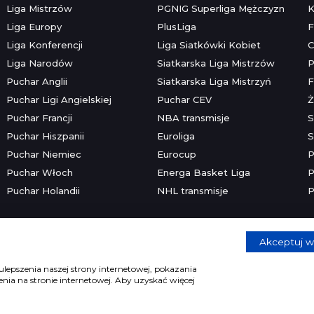
Liga Mistrzów
PGNIG Superliga Mężczyzn
K
Liga Europy
PlusLiga
F
Liga Konferencji
Liga Siatkówki Kobiet
C
Liga Narodów
Siatkarska Liga Mistrzów
P
Puchar Anglii
Siatkarska Liga Mistrzyń
F
Puchar Ligi Angielskiej
Puchar CEV
Ż
Puchar Francji
NBA transmisje
S
Puchar Hiszpanii
Euroliga
S
Puchar Niemiec
Eurocup
P
Puchar Włoch
Energa Basket Liga
P
Puchar Holandii
NHL transmisje
P
Akceptuj w
Copyright © 2026 mecze.com
Kontakt
•
Reklama
•
Polityka prywatności
lepszenia naszej strony internetowej, pokazania
ia na stronie internetowej. Aby uzyskać więcej
e dla osób powyżej 18 lat. Hazard może uzależniać. Graj odpowiedzia