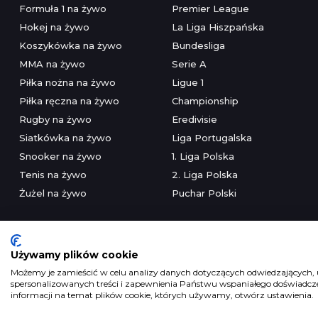
Formuła 1 na żywo
Premier League
Hokej na żywo
La Liga Hiszpańska
Koszykówka na żywo
Bundesliga
MMA na żywo
Serie A
Piłka nożna na żywo
Ligue 1
Piłka ręczna na żywo
Championship
Rugby na żywo
Eredivisie
Siatkówka na żywo
Liga Portugalska
Snooker na żywo
1. Liga Polska
Tenis na żywo
2. Liga Polska
Żużel na żywo
Puchar Polski
Używamy plików cookie
Możemy je zamieścić w celu analizy danych dotyczących odwiedzających, u
spersonalizowanych treści i zapewnienia Państwu wspaniałego doświadczen
Serwis wyłączni
informacji na temat plików cookie, których używamy, otwórz ustawienia.