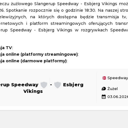
eczu żużlowego Slangerup Speedway - Esbjerg Vikings moż
6. Spotkanie rozpocznie się o godzinie 18:30. Na naszej str
ndschulp
-
Hubert Hurkacz
Connecticut Sun
-
Phoenix Mercury
telewizyjnych, na których dostępna będzie transmisja tv,
WNBA
ernetowych i platform streamingowych oferujących transm
08.08.2026 4:00
rup Speedway - Esbjerg Vikings w rozgrywkach Speedwa
Charlotte FC
-
Atlas Fútbol Club
sja TV
:
ters League
Leagues Cup MLS Liga MX
ja online (platformy streamingowe)
:
08.08.2026 3:30
ja online (darmowe platformy)
:
SpeedwayLigaen (L
erup Speedway
-
Esbjerg
sports_motorsports
Żużel
Vikings
2 - 2
GKS Tychy
Górnik Zabrze
1 - 0
Piast Gliwice
calendar_month
03.06.2026
Polska Ekstraklasa
24 19:30
Aktualizacja: 24.11.2024 19:30
1 - 1
Odra Opole
Radomiak Radom
1 - 2
PGE FKS Stal Mielec