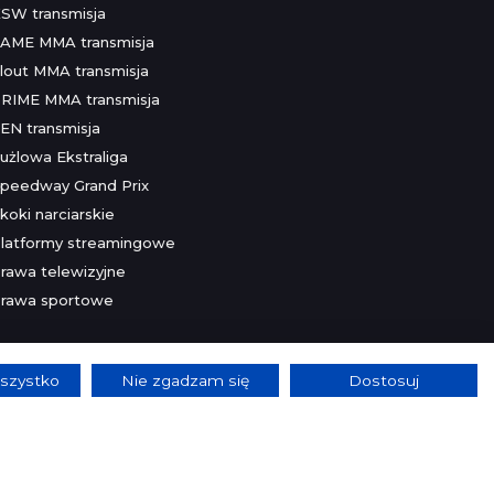
SW transmisja
AME MMA transmisja
lout MMA transmisja
RIME MMA transmisja
EN transmisja
użlowa Ekstraliga
peedway Grand Prix
koki narciarskie
latformy streamingowe
rawa telewizyjne
rawa sportowe
szystko
Nie zgadzam się
Dostosuj
lnie.
Szczegóły