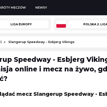
KRÓTY MECZÓW
NEWSY
LIGA EUROPY
POLSKA 2. LIG
l)
Slangerup Speedway - Esbjerg Vikings
rup Speedway - Esbjerg Vikin
er Festival
Maria Sakkari
-
Coco Gauff
isja online i mecz na żywo, gd
WTA Toronto
ć?
08.08.2026 6:00
Washington Mystics
-
Atlanta Dream
lądać mecz Slangerup Speedway - Es
WNBA
08.08.2026 4:00