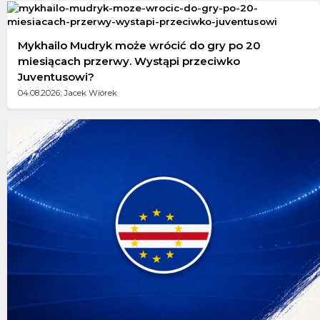
Mykhailo Mudryk może wrócić do gry po 20
miesiącach przerwy. Wystąpi przeciwko
Juventusowi?
04.08.2026; Jacek Wiórek