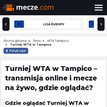
LIGA EUROPY
Strona główna
Tenis
WTA Tampico
Turniej WTA w Tampico
Polub nas!
Turniej WTA w Tampico –
transmisja online i mecze
na żywo, gdzie oglądać?
Gdzie oglądać Turniej WTA w