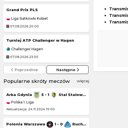
Transmi
Grand Prix PLS
Grand Prix Moto
Transmis
Liga Siatkówki Kobiet
MotoGP
Transmis
07.08.2026 20:00
07.08.2026 19:00
Turniej ATP Challenger w Hagen
Challenger Hagen
Challenger Grodz
07.08.2026 23:00
08.08.2026 1:00
Poprzednie
Następne
Popularne skróty meczów
więcej
Arka Gdynia
5 - 1
Stal Stalowa Wola
Górnik Łęczna
Polska 1. Liga
Polska 1. Liga
Aktualizacja: 24.11.2024 19:00
Aktualizacja: 23.11.20
Polonia Warszawa
1 - 0
Ruch Chorzów
Chrobry Głogów