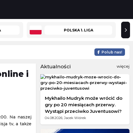
A
POLSKA 1. LIGA
Polub nas!
Aktualności
więcej
nline i
Mykhailo Mudryk może wrócić do
gry po 20 miesiącach przerwy.
Wystąpi przeciwko Juventusowi?
00. Na naszej
04.08.2026; Jacek Wiórek
ja tv, a także