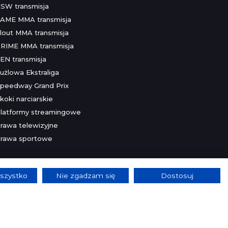
SW transmisja
AME MMA transmisja
lout MMA transmisja
RIME MMA transmisja
EN transmisja
użlowa Ekstraliga
peedway Grand Prix
koki narciarskie
latformy streamingowe
rawa telewizyjne
rawa sportowe
szystko
Nie zgadzam się
Dostosuj
lnie.
Szczegóły