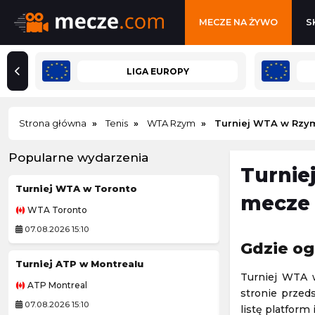
MECZE NA ŻYWO
S
LIGA EUROPY
Strona główna
Tenis
WTA Rzym
Turniej WTA w Rzy
Popularne wydarzenia
Turnie
Turniej WTA w Toronto
Córdoba CF
mecze 
WTA Toronto
Mecz towarzyski
07.08.2026 15:10
07.08.2026 12:30
Gdzie og
Turniej ATP w Montrealu
Tour de Pologne
Turniej WTA 
ATP Montreal
Kolarstwo
stronie przed
07.08.2026 15:10
07.08.2026 18:55
listę platform