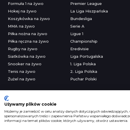
Formuła 1 na żywo
Premier League
Hokej na żywo
La Liga Hiszpańska
Koszykówka na żywo
Bundesliga
MMA na żywo
Serie A
Piłka nożna na żywo
Ligue 1
Piłka ręczna na żywo
Championship
Rugby na żywo
Eredivisie
Siatkówka na żywo
Liga Portugalska
Snooker na żywo
1. Liga Polska
Tenis na żywo
2. Liga Polska
Żużel na żywo
Puchar Polski
Używamy plików cookie
Możemy je zamieścić w celu analizy danych dotyczących odwiedzających, u
spersonalizowanych treści i zapewnienia Państwu wspaniałego doświadczen
Serwis wyłączni
informacji na temat plików cookie, których używamy, otwórz ustawienia.