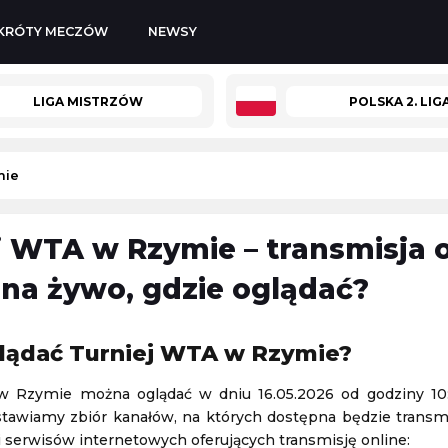
KRÓTY MECZÓW
NEWSY
LIGA MISTRZÓW
POLSKA 2. LIG
mie
j WTA w Rzymie – transmisja o
Kozerki Open
-
UD Almería
na żywo, gdzie oglądać?
Challenger Grodzisk Mazowiecki
08.08.2026 1:00
lądać Turniej WTA w Rzymie?
Bayern Monachium
-
Aston Villa
w Rzymie można oglądać w dniu 16.05.2026 od godziny 10:
Mecz towarzyski
stawiamy zbiór kanałów, na których dostępna będzie transmis
07.08.2026 16:00
 i serwisów internetowych oferujących transmisję online: