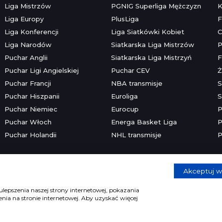
Liga Mistrzów
PGNIG Superliga Mężczyzn
K
Liga Europy
PlusLiga
F
Liga Konferencji
Liga Siatkówki Kobiet
C
Liga Narodów
Siatkarska Liga Mistrzów
P
Puchar Anglii
Siatkarska Liga Mistrzyń
F
Puchar Ligi Angielskiej
Puchar CEV
Ż
Puchar Francji
NBA transmisje
S
Puchar Hiszpanii
Euroliga
S
Puchar Niemiec
Eurocup
P
Puchar Włoch
Energa Basket Liga
P
Puchar Holandii
NHL transmisje
P
Akceptuj w
Copyright © 2026 mecze.com
Kontakt
•
Reklama
•
Polityka prywatności
lepszenia naszej strony internetowej, pokazania
ia na stronie internetowej. Aby uzyskać więcej
e dla osób powyżej 18 lat. Hazard może uzależniać. Graj odpowiedzia