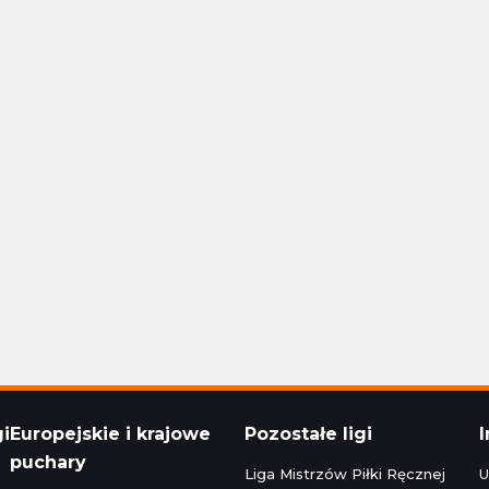
Polska Ekstraklasa
24 16:30
Aktualizacja: 24.11.2024 14:15
1 - 1
Stal Rzeszów
Raków Częstochowa
1 - 1
Korona Kielce
Polska Ekstraklasa
24 22:30
Aktualizacja: 24.11.2024 16:45
zeg
0 - 5
Bruk-Bet Termalica Nieciecza
Legia Warszawa
3 - 2
Cracovia
Polska Ekstraklasa
024 20:00
Aktualizacja: 23.11.2024 22:15
gi
Europejskie i krajowe
Pozostałe ligi
puchary
Liga Mistrzów Piłki Ręcznej
U