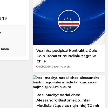
 w Międzyzdrojach
t TV
m
 10:00
Vozinha podpisał kontrakt z Colo-
Colo. Bohater mundialu zagra w
Chile
04.08.2026; Jacek Wiórek
Real Madryt nadal chce
Alessandro Bastoniego. Inter
Mediolan żąda co najmniej 70 mln