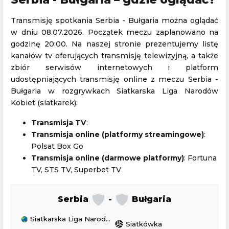
Transmisję spotkania Serbia - Bułgaria można oglądać
w dniu 08.07.2026. Początek meczu zaplanowano na
godzinę 20:00. Na naszej stronie prezentujemy listę
kanałów tv oferujących transmisję telewizyjną, a także
zbiór serwisów internetowych i platform
udostępniających transmisję online z meczu Serbia -
Bułgaria w rozgrywkach Siatkarska Liga Narodów
Kobiet (siatkarek):
Transmisja TV
:
Transmisja online (platformy streamingowe)
:
Polsat Box Go
Transmisja online (darmowe platformy)
: Fortuna
TV, STS TV, Superbet TV
Serbia
-
Bułgaria
Siatkarska Liga Narodów Kobiet (siatkarek)
sports_volleyball
Siatkówka