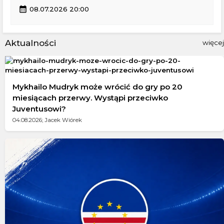
calendar_month
08.07.2026 20:00
Aktualności
więcej
Mykhailo Mudryk może wrócić do gry po 20
miesiącach przerwy. Wystąpi przeciwko
Juventusowi?
04.08.2026; Jacek Wiórek