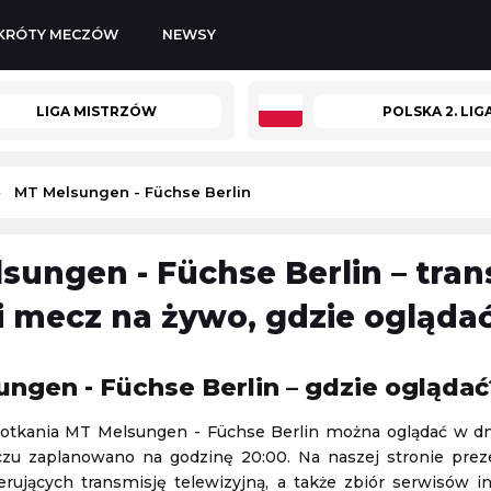
KRÓTY MECZÓW
NEWSY
LIGA MISTRZÓW
POLSKA 2. LIG
MT Melsungen - Füchse Berlin
sungen - Füchse Berlin – tran
KuPS
-
Universitatea Craiova
 i mecz na żywo, gdzie ogląda
Liga Europy
06.08.2026 19:00
ngen - Füchse Berlin – gdzie oglądać
kobiety)
Losowanie Pucharu Polski
otkania MT Melsungen - Füchse Berlin można oglądać w dn
Puchar Polski
u zaplanowano na godzinę 20:00. Na naszej stronie prez
06.08.2026 19:30
erujących transmisję telewizyjną, a także zbiór serwisów i