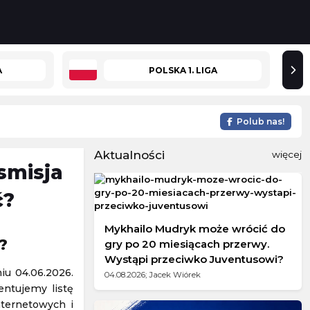
A
POLSKA 1. LIGA
Polub nas!
Aktualności
więcej
smisja
ć?
Mykhailo Mudryk może wrócić do
?
gry po 20 miesiącach przerwy.
Wystąpi przeciwko Juventusowi?
iu 04.06.2026.
04.08.2026; Jacek Wiórek
entujemy listę
nternetowych i