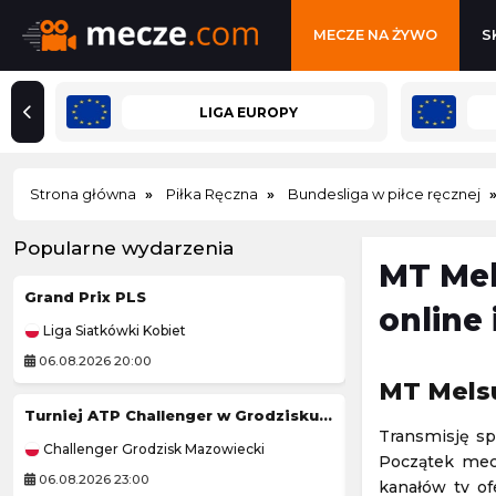
MECZE NA ŻYWO
S
LIGA EUROPY
Strona główna
Piłka Ręczna
Bundesliga w piłce ręcznej
Popularne wydarzenia
MT Mel
Grand Prix PLS
Tour de Pologne
online
Liga Siatkówki Kobiet
Kolarstwo
06.08.2026 20:00
06.08.2026 19:50
MT Melsu
Turniej ATP Challenger w Grodzisku Mazowieckim
Tour de France (
Transmisję sp
Challenger Grodzisk Mazowiecki
Kolarstwo
Początek mecz
06.08.2026 23:00
06.08.2026 21:45
kanałów tv of