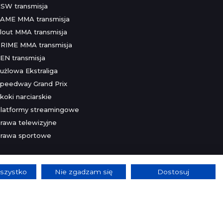
SW transmisja
AME MMA transmisja
lout MMA transmisja
RIME MMA transmisja
EN transmisja
użlowa Ekstraliga
peedway Grand Prix
koki narciarskie
latformy streamingowe
rawa telewizyjne
rawa sportowe
szystko
Nie zgadzam się
Dostosuj
lnie.
Szczegóły