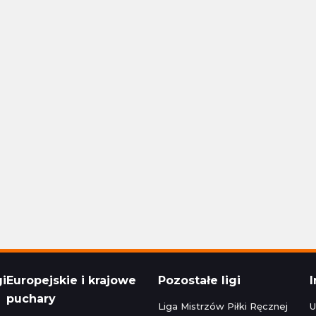
Polska Ekstraklasa
24 16:30
Aktualizacja: 24.11.2024 14:15
1 - 1
Stal Rzeszów
Raków Częstochowa
1 - 1
Korona Kielce
Polska Ekstraklasa
24 22:30
Aktualizacja: 24.11.2024 16:45
zeg
0 - 5
Bruk-Bet Termalica Nieciecza
Legia Warszawa
3 - 2
Cracovia
Polska Ekstraklasa
024 20:00
Aktualizacja: 23.11.2024 22:15
gi
Europejskie i krajowe
Pozostałe ligi
puchary
Liga Mistrzów Piłki Ręcznej
U