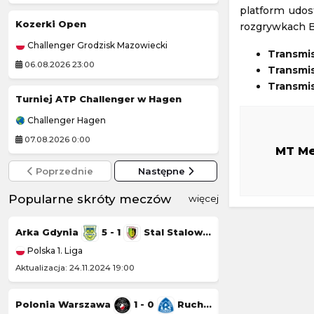
platform udos
Kozerki Open
rozgrywkach B
Inter Turku
-
Challenger Grodzisk Mazowiecki
Liga Konferencji 
Transmi
06.08.2026 23:00
06.08.2026 19:00
Transmis
Transmis
Turniej ATP Challenger w Hagen
Turniej ATP Chal
Challenger Hagen
Challenger Lexin
07.08.2026 0:00
07.08.2026 1:59
MT M
Poprzednie
Następne
Popularne skróty meczów
więcej
Arka Gdynia
5 - 1
Stal Stalowa Wola
Górnik Łęczna
Polska 1. Liga
Polska 1. Liga
Aktualizacja: 24.11.2024 19:00
Aktualizacja: 23.11.20
Polonia Warszawa
1 - 0
Ruch Chorzów
Chrobry Głogów