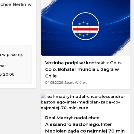
üchse Berlin w
piłce ręcznej
Vozinha podpisał kontrakt z Colo-
na
Colo. Bohater mundialu zagra w
6 20:00
Chile
04.08.2026; Jacek Wiórek
Real Madryt nadal chce
Alessandro Bastoniego. Inter
Mediolan żąda co najmniej 70 mln