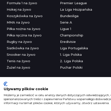
Formuła 1 na żywo
Premier League
Hokej na żywo
La Liga Hiszpańska
Koszykówka na żywo
Bundesliga
MMA na żywo
Serie A
Piłka nożna na żywo
Ligue 1
Piłka ręczna na żywo
Championship
Rugby na żywo
Eredivisie
Siatkówka na żywo
Liga Portugalska
Snooker na żywo
1. Liga Polska
Tenis na żywo
2. Liga Polska
Żużel na żywo
Puchar Polski
Używamy plików cookie
Możemy je zamieścić w celu analizy danych dotyczących odwiedzających, u
spersonalizowanych treści i zapewnienia Państwu wspaniałego doświadczen
Serwis wyłączni
informacji na temat plików cookie, których używamy, otwórz ustawienia.