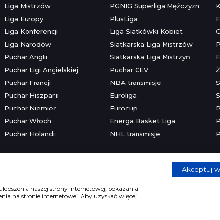
Liga Mistrzów
PGNIG Superliga Mężczyzn
K
Liga Europy
PlusLiga
F
Liga Konferencji
Liga Siatkówki Kobiet
C
Liga Narodów
Siatkarska Liga Mistrzów
P
Puchar Anglii
Siatkarska Liga Mistrzyń
F
Puchar Ligi Angielskiej
Puchar CEV
Ż
Puchar Francji
NBA transmisje
S
Puchar Hiszpanii
Euroliga
S
Puchar Niemiec
Eurocup
P
Puchar Włoch
Energa Basket Liga
P
Puchar Holandii
NHL transmisje
P
Akceptuj w
Copyright © 2026 mecze.com
Kontakt
•
Reklama
•
Polityka prywatności
lepszenia naszej strony internetowej, pokazania
ia na stronie internetowej. Aby uzyskać więcej
e dla osób powyżej 18 lat. Hazard może uzależniać. Graj odpowiedzia