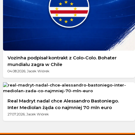
Vozinha podpisał kontrakt z Colo-Colo. Bohater
mundialu zagra w Chile
04.08.2026; Jacek Wiórek
Real Madryt nadal chce Alessandro Bastoniego.
Inter Mediolan żąda co najmniej 70 mln euro
27.07.2026; Jacek Wiórek