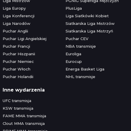
Liga Mistrzów
PGNIG Superliga Mężczyzn
Liga Europy
PlusLiga
Liga Konferencji
Liga Siatkówki Kobiet
Liga Narodów
Siatkarska Liga Mistrzów
Puchar Anglii
Siatkarska Liga Mistrzyń
Puchar Ligi Angielskiej
Puchar CEV
Puchar Francji
NBA transmisje
Puchar Hiszpanii
Euroliga
Puchar Niemiec
Eurocup
Puchar Włoch
Energa Basket Liga
Puchar Holandii
NHL transmisje
Inne wydarzenia
UFC transmisja
KSW transmisja
FAME MMA transmisja
Clout MMA transmisja
PRIME MMA transmisja