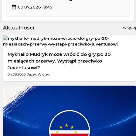
calendar_month
09.07.2026 18:45
Aktualności
więcej
Mykhailo Mudryk może wrócić do gry po 20
miesiącach przerwy. Wystąpi przeciwko
Juventusowi?
04.08.2026; Jacek Wiórek