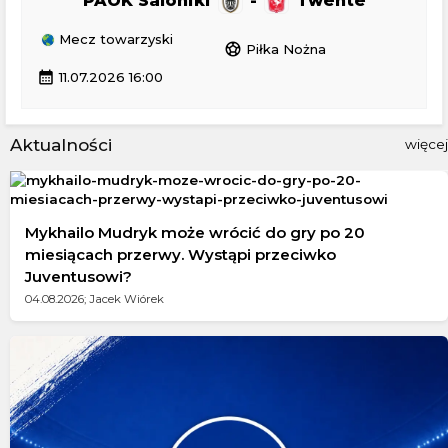
PAOK Saloniki
-
Twente
Mecz towarzyski
sports_soccer
Piłka Nożna
calendar_month
11.07.2026 16:00
Aktualności
więcej
Mykhailo Mudryk może wrócić do gry po 20
miesiącach przerwy. Wystąpi przeciwko
Juventusowi?
04.08.2026; Jacek Wiórek