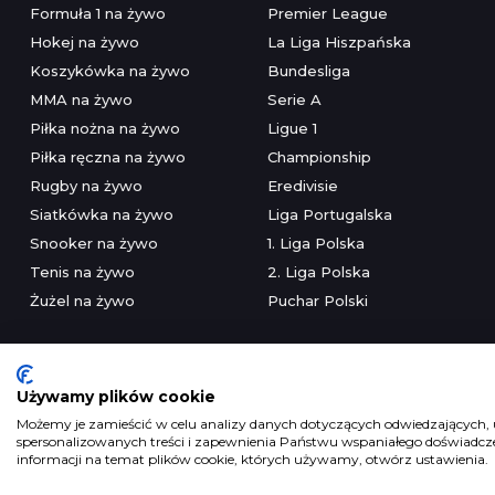
Formuła 1 na żywo
Premier League
Hokej na żywo
La Liga Hiszpańska
Koszykówka na żywo
Bundesliga
MMA na żywo
Serie A
Piłka nożna na żywo
Ligue 1
Piłka ręczna na żywo
Championship
Rugby na żywo
Eredivisie
Siatkówka na żywo
Liga Portugalska
Snooker na żywo
1. Liga Polska
Tenis na żywo
2. Liga Polska
Żużel na żywo
Puchar Polski
Używamy plików cookie
Możemy je zamieścić w celu analizy danych dotyczących odwiedzających, u
spersonalizowanych treści i zapewnienia Państwu wspaniałego doświadczen
Serwis wyłączni
informacji na temat plików cookie, których używamy, otwórz ustawienia.