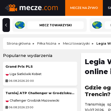
MECZE NA ŻYWO
S
MECZ TOWARZYSKI
Strona główna
Piłka Nożna
Mecz towarzyski
Legia W
Popularne wydarzenia
Legia 
Grand Prix PLS
Tour de Pologne
online
Liga Siatkówki Kobiet
Kolarstwo
06.08.2026 20:00
06.08.2026 19:50
Gdzie og
Turniej ATP Challenger w Grodzisku Mazowieckim
Tour de France (
Trencin?
Challenger Grodzisk Mazowiecki
Kolarstwo
Transmisję s
06.08.2026 23:00
06.08.2026 21:45
10.07.2026.