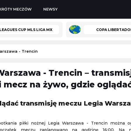
KRÓTY MECZÓW
NEWSY
LEAGUES CUP MLS LIGA MX
COPA LIBERTADO
arszawa - Trencin
Warszawa - Trencin – transmis
KuPS
-
Universitatea Craiova
 i mecz na żywo, gdzie ogląda
Liga Europy
06.08.2026 19:00
lądać transmisję meczu Legia Warsza
kobiety)
Losowanie Pucharu Polski
Puchar Polski
potkania piłki nożnej Legia Warszawa - Trencin można o
06.08.2026 19:30
 Początek meczu zaplanowano na godzinę 16:00. Na na