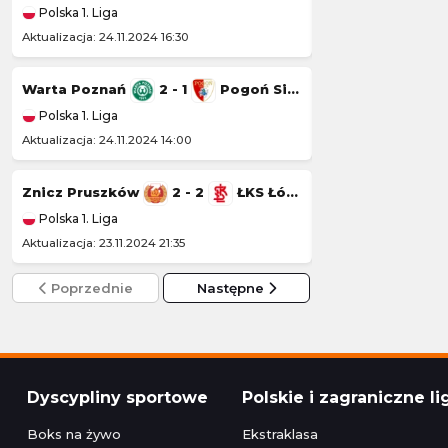
Polska 1. Liga
Polska 1. Liga
Aktualizacja: 24.11.2024 16:30
Aktualizacja: 23.11.20
Warta Poznań
2 - 1
Pogoń Siedlce
Wisła Kraków
Polska 1. Liga
Polska 1. Liga
Aktualizacja: 24.11.2024 14:00
Aktualizacja: 22.11.20
Znicz Pruszków
2 - 2
ŁKS Łódź
Kotwica Kołobr
Polska 1. Liga
Polska 1. Liga
Aktualizacja: 23.11.2024 21:35
Aktualizacja: 22.11.2
Poprzednie
Następne
Dyscypliny sportowe
Polskie i zagraniczne li
Boks na żywo
Ekstraklasa