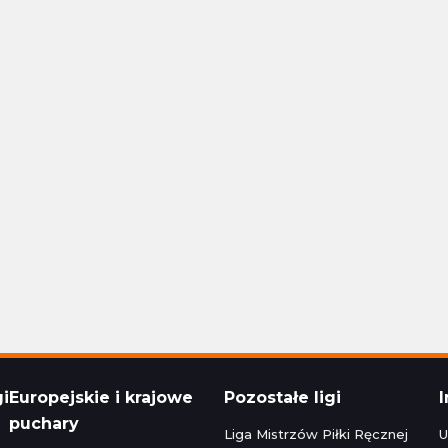
Polska Ekstraklasa
24 16:30
Aktualizacja: 24.11.2024 14:15
1 - 1
Stal Rzeszów
Raków Częstochowa
1 - 1
Korona Kielce
Polska Ekstraklasa
24 22:30
Aktualizacja: 24.11.2024 16:45
zeg
0 - 5
Bruk-Bet Termalica Nieciecza
Legia Warszawa
3 - 2
Cracovia
Polska Ekstraklasa
024 20:00
Aktualizacja: 23.11.2024 22:15
gi
Europejskie i krajowe
Pozostałe ligi
puchary
Liga Mistrzów Piłki Ręcznej
U