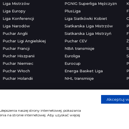
Liga Mistrzów
PGNIG Superliga Mężczyzn
K
Liga Europy
PlusLiga
F
Liga Konferencji
Liga Siatkówki Kobiet
C
Liga Narodów
Siatkarska Liga Mistrzów
P
Puchar Anglii
Siatkarska Liga Mistrzyń
F
Puchar Ligi Angielskiej
Puchar CEV
Ż
Puchar Francji
NBA transmisje
S
Puchar Hiszpanii
Euroliga
S
Puchar Niemiec
Eurocup
P
Puchar Włoch
Energa Basket Liga
P
Puchar Holandii
NHL transmisje
P
Akceptuj w
Copyright © 2026 mecze.com
Kontakt
•
Reklama
•
Polityka prywatności
lepszenia naszej strony internetowej, pokazania
ia na stronie internetowej. Aby uzyskać więcej
e dla osób powyżej 18 lat. Hazard może uzależniać. Graj odpowiedzia