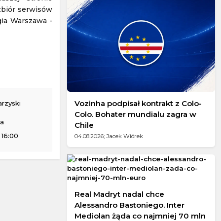
 zbiór serwisów
gia Warszawa -
Vozinha podpisał kontrakt z Colo-
rzyski
Colo. Bohater mundialu zagra w
na
Chile
 16:00
04.08.2026; Jacek Wiórek
Real Madryt nadal chce
Alessandro Bastoniego. Inter
Mediolan żąda co najmniej 70 mln