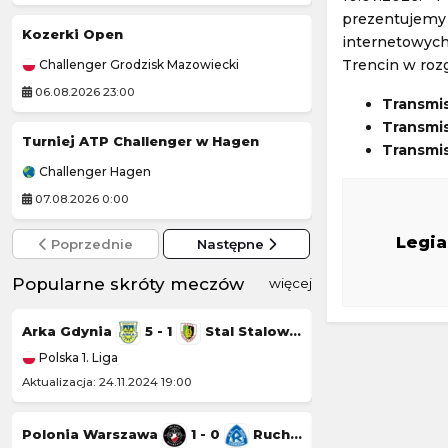
prezentujemy l
Kozerki Open
Inter Turku
-
internetowych
Trencin w roz
Challenger Grodzisk Mazowiecki
Liga Konferencji 
06.08.2026 23:00
06.08.2026 19:00
Transmi
Transmis
Turniej ATP Challenger w Hagen
Turniej ATP Chal
Transmis
Challenger Hagen
Challenger Lexin
07.08.2026 0:00
07.08.2026 1:59
Legi
Poprzednie
Następne
Popularne skróty meczów
więcej
Arka Gdynia
5 - 1
Stal Stalowa Wola
Górnik Łęczna
Polska 1. Liga
Polska 1. Liga
Aktualizacja: 24.11.2024 19:00
Aktualizacja: 23.11.20
Polonia Warszawa
1 - 0
Ruch Chorzów
Chrobry Głogów