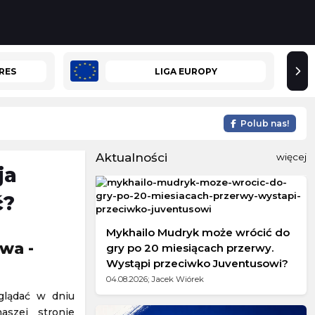
RES
LIGA EUROPY
Polub nas!
Aktualności
więcej
ja
ć?
Mykhailo Mudryk może wrócić do
wa -
gry po 20 miesiącach przerwy.
Wystąpi przeciwko Juventusowi?
04.08.2026; Jacek Wiórek
glądać w dniu
szej stronie