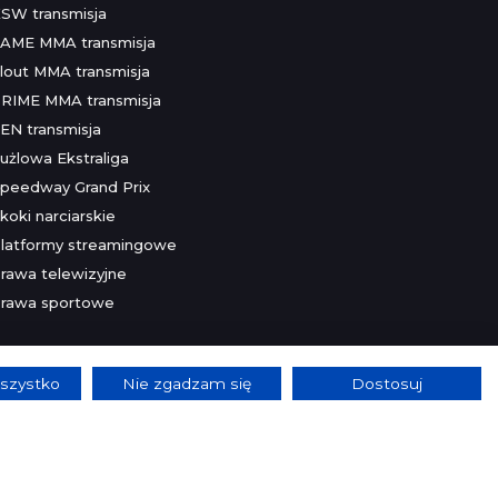
SW transmisja
AME MMA transmisja
lout MMA transmisja
RIME MMA transmisja
EN transmisja
użlowa Ekstraliga
peedway Grand Prix
koki narciarskie
latformy streamingowe
rawa telewizyjne
rawa sportowe
szystko
Nie zgadzam się
Dostosuj
lnie.
Szczegóły