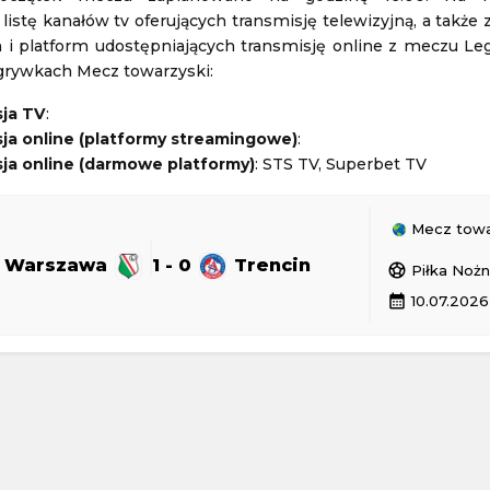
istę kanałów tv oferujących transmisję telewizyjną, a także
FC Vaduz
Maccabi Tel Awiw
-
CSKA Sofia
 i platform udostępniających transmisję online z meczu Le
grywkach Mecz towarzyski:
Europy
Liga Europy
06.08.2026 20:00
sja TV
:
ja online (platformy streamingowe)
:
lenger w Lexington
HJK Helsinki
-
Motherwell
ja online (darmowe platformy)
: STS TV, Superbet TV
gton
Liga Konferencji Europy
06.08.2026 20:00
Mecz towa
a Warszawa
1 - 0
Trencin
sports_soccer
Piłka Noż
calendar_month
10.07.2026
2 - 2
GKS Tychy
Górnik Zabrze
1 - 0
Piast Gliwice
Polska Ekstraklasa
24 19:30
Aktualizacja: 24.11.2024 19:30
1 - 1
Odra Opole
Radomiak Radom
1 - 2
PGE FKS Stal Mielec