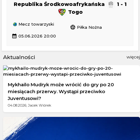
Republika Środkowoafrykańska
1 - 1
Togo
Mecz towarzyski
sports_soccer
Piłka Nożna
calendar_month
05.06.2026 20:00
Aktualności
więcej
Mykhailo Mudryk może wrócić do gry po 20
miesiącach przerwy. Wystąpi przeciwko
Juventusowi?
04.08.2026; Jacek Wiórek