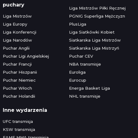
puchary
Liga Mistrzów Piłki Ręcznej
Liga Mistrzów
PGNIG Superliga Mężczyzn
Liga Europy
PlusLiga
Liga Konferencji
Liga Siatkówki Kobiet
Liga Narodów
Siatkarska Liga Mistrzów
Puchar Anglii
Siatkarska Liga Mistrzyń
Puchar Ligi Angielskiej
Puchar CEV
Puchar Francji
NBA transmisje
Puchar Hiszpanii
Euroliga
Puchar Niemiec
Eurocup
Puchar Włoch
Energa Basket Liga
Puchar Holandii
NHL transmisje
Inne wydarzenia
UFC transmisja
KSW transmisja
FAME MMA transmisja