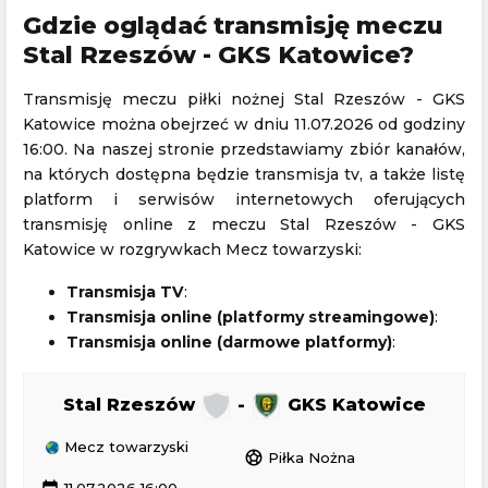
Gdzie oglądać transmisję meczu
Stal Rzeszów - GKS Katowice?
Transmisję meczu piłki nożnej Stal Rzeszów - GKS
Katowice można obejrzeć w dniu 11.07.2026 od godziny
16:00. Na naszej stronie przedstawiamy zbiór kanałów,
na których dostępna będzie transmisja tv, a także listę
platform i serwisów internetowych oferujących
transmisję online z meczu Stal Rzeszów - GKS
Katowice w rozgrywkach Mecz towarzyski:
Transmisja TV
:
Transmisja online (platformy streamingowe)
:
Transmisja online (darmowe platformy)
:
Stal Rzeszów
-
GKS Katowice
Mecz towarzyski
sports_soccer
Piłka Nożna