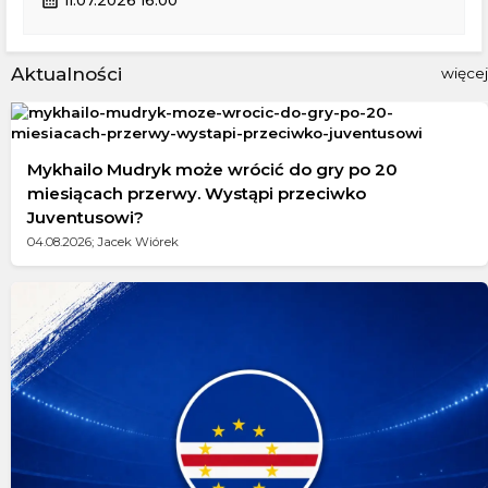
calendar_month
11.07.2026 16:00
Aktualności
więcej
Mykhailo Mudryk może wrócić do gry po 20
miesiącach przerwy. Wystąpi przeciwko
Juventusowi?
04.08.2026; Jacek Wiórek