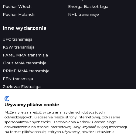
Puchar Włoch
Energa Basket Liga
Puchar Holandii
NHL transmisje
Inne wydarzenia
UFC transmisja
KSW transmisja
FAME MMA transmisja
Clout MMA transmisja
PRIME MMA transmisja
FEN transmisja
Żużlowa Ekstraliga
Speedway Grand Prix
Skoki narciarskie
Używamy plików cookie
Platformy streamingowe
Możemy je zamieścić w celu analizy danych dotyczących
odwiedzających, ulepszenia naszej strony internetowej, pokazania
Prawa telewizyjne
spersonalizowanych treści i zapewnienia Państwu wspaniałego
Prawa sportowe
doświadczenia na stronie internetowej. Aby uzyskać więcej informacji
na temat plików cookie, których używamy, otwórz ustawienia.