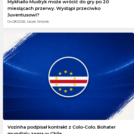
Mykhailo Mudryk może wrócić do gry po 20
miesiącach przerwy. Wystąpi przeciwko
Juventusowi?
04.08.2026; Jacek Wiórek
Vozinha podpisał kontrakt z Colo-Colo. Bohater
mundialu zagra w Chile