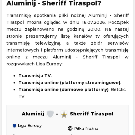
Aluminij - Sheriff Tiraspol?
Transmisję spotkania piłki nożnej Aluminij - Sheriff
Tiraspol można oglądać w dniu 16.07.2026. Początek
meczu zaplanowano na godzinę 20:00. Na naszej
stronie prezentujemy listę kanałów tv oferujących
transmisję telewizyjną, a także zbiór serwisów
internetowych i platform udostępniających transmisję
online z meczu Aluminij - Sheriff Tiraspol w
rozgrywkach Liga Europy:
Transmisja TV
:
Transmisja online (platformy streamingowe)
:
Transmisja online (darmowe platformy)
: Betclic
TV
Aluminij
-
Sheriff Tiraspol
Liga Europy
sports_soccer
Piłka Nożna