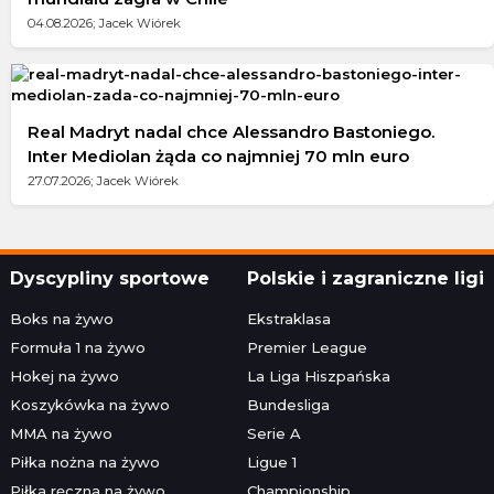
04.08.2026; Jacek Wiórek
Real Madryt nadal chce Alessandro Bastoniego.
Inter Mediolan żąda co najmniej 70 mln euro
27.07.2026; Jacek Wiórek
Dyscypliny sportowe
Polskie i zagraniczne ligi
Boks na żywo
Ekstraklasa
Formuła 1 na żywo
Premier League
Hokej na żywo
La Liga Hiszpańska
Koszykówka na żywo
Bundesliga
MMA na żywo
Serie A
Piłka nożna na żywo
Ligue 1
Piłka ręczna na żywo
Championship