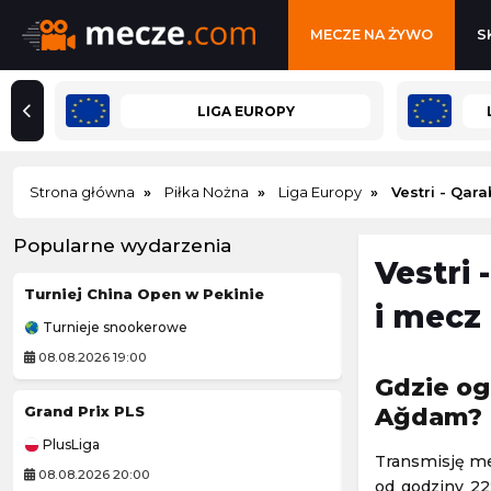
MECZE NA ŻYWO
S
LIGA EUROPY
Strona główna
Piłka Nożna
Liga Europy
Vestri - Qa
Popularne wydarzenia
Vestri
Turniej China Open w Pekinie
i mecz
Turnieje snookerowe
Challenger Grodz
08.08.2026 19:00
09.08.2026 1:00
Gdzie og
Grand Prix PLS
Kozerki Open
Ağdam?
PlusLiga
Challenger Grodz
Transmisję me
08.08.2026 20:00
09.08.2026 1:00
od godziny 22