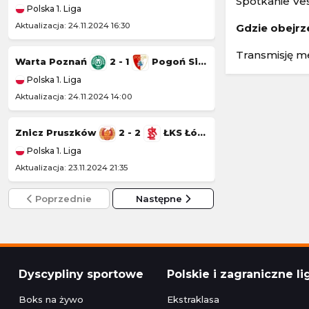
Spotkanie Ves
Polska 1. Liga
Polska 1. Liga
Aktualizacja: 24.11.2024 16:30
Aktualizacja: 23.11.20
Gdzie obejrz
Transmisję me
Warta Poznań
2 - 1
Pogoń Siedlce
Wisła Kraków
Polska 1. Liga
Polska 1. Liga
Aktualizacja: 24.11.2024 14:00
Aktualizacja: 22.11.20
Znicz Pruszków
2 - 2
ŁKS Łódź
Kotwica Kołobr
Polska 1. Liga
Polska 1. Liga
Aktualizacja: 23.11.2024 21:35
Aktualizacja: 22.11.2
Poprzednie
Następne
Dyscypliny sportowe
Polskie i zagraniczne li
Boks na żywo
Ekstraklasa