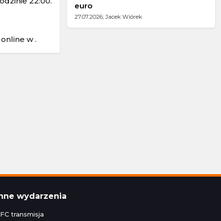
odzinie 22:00.
euro
27.07.2026; Jacek Wiórek
online w .
Inne wydarzenia
FC transmisja