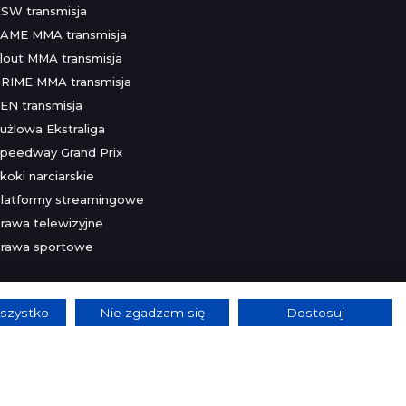
SW transmisja
AME MMA transmisja
lout MMA transmisja
RIME MMA transmisja
EN transmisja
użlowa Ekstraliga
peedway Grand Prix
koki narciarskie
latformy streamingowe
rawa telewizyjne
rawa sportowe
szystko
Nie zgadzam się
Dostosuj
lnie.
Szczegóły