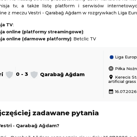
isja tv, a także listę platform i serwisów internetowy
Radomiak Radom
-
Górnik Zabrze
line z meczu Vestri - Qarabağ Ağdam w rozgrywkach Liga Eur
Polska Ekstraklasa
sja TV
:
08.08.2026 16:45
ja online (platformy streamingowe)
:
ja online (darmowe platformy)
: Betclic TV
Polonia Bydgoszcz
Queens Park Rangers
-
Millwall
owa
Puchar Ligi Angielskiej
Liga Europ
08.08.2026 17:00
sports_soccer
Piłka Noż
ri
0 - 3
Qarabağ Ağdam
location_on
Kerecis St
artificial gras
calendar_month
16.07.2026
2 - 2
GKS Tychy
Górnik Zabrze
1 - 0
Piast Gliwice
Polska Ekstraklasa
jczęściej zadawane pytania
24 19:30
Aktualizacja: 24.11.2024 19:30
estri - Qarabağ Ağdam?
1 - 1
Odra Opole
Radomiak Radom
1 - 2
PGE FKS Stal Mielec