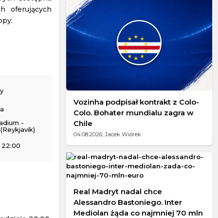
ch oferujących
opy:
y
Vozinha podpisał kontrakt z Colo-
na
Colo. Bohater mundialu zagra w
Chile
adium -
s (Reykjavik)
04.08.2026; Jacek Wiórek
 22:00
Real Madryt nadal chce
Alessandro Bastoniego. Inter
Mediolan żąda co najmniej 70 mln