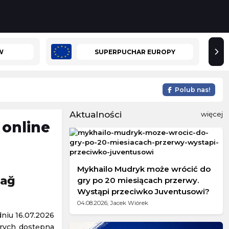
W
SUPERPUCHAR EUROPY
Polub nas!
Aktualności
więcej
 online
Mykhailo Mudryk może wrócić do
bağ
gry po 20 miesiącach przerwy.
Wystąpi przeciwko Juventusowi?
04.08.2026; Jacek Wiórek
niu 16.07.2026
órych dostępna