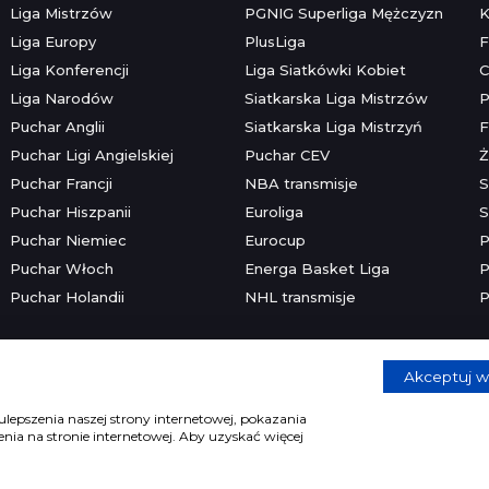
Liga Mistrzów
PGNIG Superliga Mężczyzn
K
Liga Europy
PlusLiga
F
Liga Konferencji
Liga Siatkówki Kobiet
C
Liga Narodów
Siatkarska Liga Mistrzów
P
Puchar Anglii
Siatkarska Liga Mistrzyń
F
Puchar Ligi Angielskiej
Puchar CEV
Ż
Puchar Francji
NBA transmisje
S
Puchar Hiszpanii
Euroliga
S
Puchar Niemiec
Eurocup
P
Puchar Włoch
Energa Basket Liga
P
Puchar Holandii
NHL transmisje
P
Akceptuj w
Copyright © 2026 mecze.com
Kontakt
•
Reklama
•
Polityka prywatności
lepszenia naszej strony internetowej, pokazania
ia na stronie internetowej. Aby uzyskać więcej
e dla osób powyżej 18 lat. Hazard może uzależniać. Graj odpowiedzia