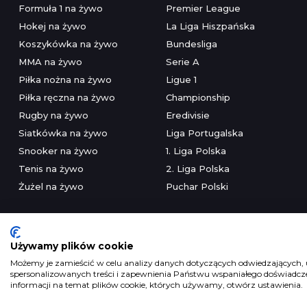
Formuła 1 na żywo
Premier League
Hokej na żywo
La Liga Hiszpańska
Koszykówka na żywo
Bundesliga
MMA na żywo
Serie A
Piłka nożna na żywo
Ligue 1
Piłka ręczna na żywo
Championship
Rugby na żywo
Eredivisie
Siatkówka na żywo
Liga Portugalska
Snooker na żywo
1. Liga Polska
Tenis na żywo
2. Liga Polska
Żużel na żywo
Puchar Polski
Używamy plików cookie
Możemy je zamieścić w celu analizy danych dotyczących odwiedzających, u
spersonalizowanych treści i zapewnienia Państwu wspaniałego doświadczen
Serwis wyłączni
informacji na temat plików cookie, których używamy, otwórz ustawienia.