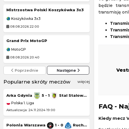
będzie transm
Mistrzostwa Polski Koszykówka 3x3
Tour de Pologne
transmisję on
Koszykówka 3x3
Kolarstwo
Transmi
08.08.2026 22:00
08.08.2026 20:30
Transmis
Transmis
Grand Prix MotoGP
Orzeł Łódź
-
MotoGP
2 Ekstraliga żużl
08.08.2026 20:40
08.08.2026 17:00
Vest
Poprzednie
Następne
Popularne skróty meczów
więcej
Arka Gdynia
5 - 1
Stal Stalowa Wola
Górnik Łęczna
Polska 1. Liga
Polska 1. Liga
FAQ - Na
Aktualizacja: 24.11.2024 19:00
Aktualizacja: 23.11.20
Kiedy mecz V
Polonia Warszawa
1 - 0
Ruch Chorzów
Chrobry Głogów