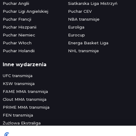
Puchar Anglii
Siatkarska Liga Mistrzyń
Puchar Ligi Angielskiej
Puchar CEV
Puchar Francji
NBA transmisje
Puchar Hiszpanii
Euroliga
Puchar Niemiec
Eurocup
Puchar Włoch
Energa Basket Liga
Puchar Holandii
NHL transmisje
Inne wydarzenia
UFC transmisja
KSW transmisja
FAME MMA transmisja
Clout MMA transmisja
PRIME MMA transmisja
FEN transmisja
Żużlowa Ekstraliga
Speedway Grand Prix