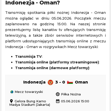
Indonezja - Oman?
Transmisję spotkania piłki nożnej Indonezja - Oman
można oglądać w dniu 05.06.2026. Początek meczu
zaplanowano na godzinę 15:00. Na naszej stronie
prezentujemy listę kanałów tv oferujących transmisję
telewizyjną, a także zbiór serwisów internetowych i
platform udostępniających transmisję online z meczu
Indonezja - Oman w rozgrywkach Mecz towarzyski:
Transmisja TV
:
Transmisja online (platformy streamingowe)
:
Transmisja online (darmowe platformy)
:
Indonezja
3 - 0
Oman
Mecz towarzyski
sports_soccer
Piłka Nożna
location_on
calendar_month
Gelora Bung Karno
05.06.2026 15:00
Madya Stadium (Jakarta)