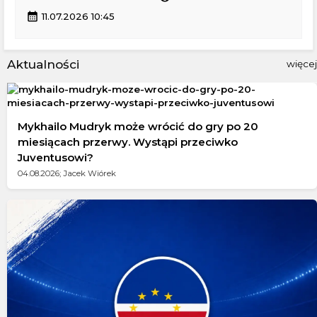
calendar_month
11.07.2026 10:45
Aktualności
więcej
Mykhailo Mudryk może wrócić do gry po 20
miesiącach przerwy. Wystąpi przeciwko
Juventusowi?
04.08.2026; Jacek Wiórek