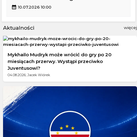
calendar_month
10.07.2026 10:00
Aktualności
więcej
Mykhailo Mudryk może wrócić do gry po 20
miesiącach przerwy. Wystąpi przeciwko
Juventusowi?
04.08.2026; Jacek Wiórek