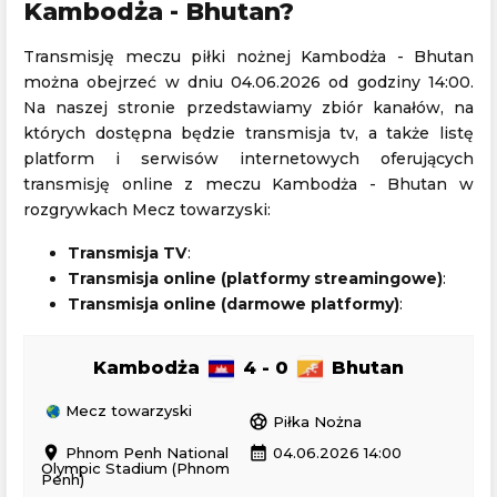
Kambodża - Bhutan?
Transmisję meczu piłki nożnej Kambodża - Bhutan
można obejrzeć w dniu 04.06.2026 od godziny 14:00.
Na naszej stronie przedstawiamy zbiór kanałów, na
których dostępna będzie transmisja tv, a także listę
platform i serwisów internetowych oferujących
transmisję online z meczu Kambodża - Bhutan w
rozgrywkach Mecz towarzyski:
Transmisja TV
:
Transmisja online (platformy streamingowe)
:
Transmisja online (darmowe platformy)
:
Kambodża
4 - 0
Bhutan
Mecz towarzyski
sports_soccer
Piłka Nożna
location_on
calendar_month
Phnom Penh National
04.06.2026 14:00
Olympic Stadium (Phnom
Penh)