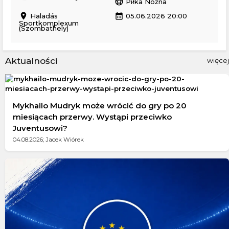
sports_soccer
Piłka Nożna
location_on
calendar_month
Haladás
05.06.2026 20:00
Sportkomplexum
(Szombathely)
Aktualności
więcej
Mykhailo Mudryk może wrócić do gry po 20
miesiącach przerwy. Wystąpi przeciwko
Juventusowi?
04.08.2026; Jacek Wiórek