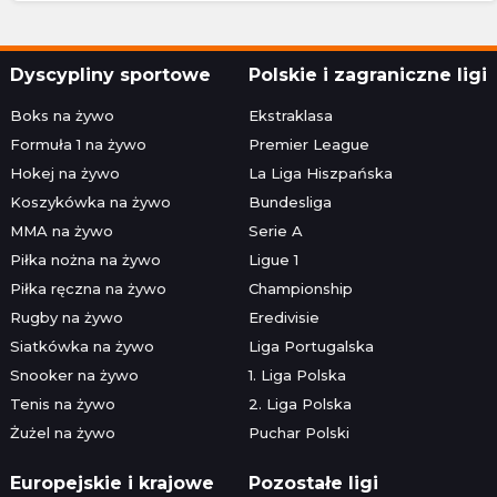
Dyscypliny sportowe
Polskie i zagraniczne ligi
Boks na żywo
Ekstraklasa
Formuła 1 na żywo
Premier League
Hokej na żywo
La Liga Hiszpańska
Koszykówka na żywo
Bundesliga
MMA na żywo
Serie A
Piłka nożna na żywo
Ligue 1
Piłka ręczna na żywo
Championship
Rugby na żywo
Eredivisie
Siatkówka na żywo
Liga Portugalska
Snooker na żywo
1. Liga Polska
Tenis na żywo
2. Liga Polska
Żużel na żywo
Puchar Polski
Europejskie i krajowe
Pozostałe ligi