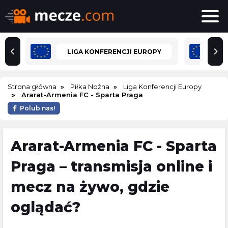
LIGA KONFERENCJI EUROPY
Strona główna
Piłka Nożna
Liga Konferencji Europy
Ararat-Armenia FC - Sparta Praga
Polub nas!
Ararat-Armenia FC - Sparta
Praga – transmisja online i
mecz na żywo, gdzie
oglądać?