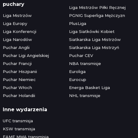
puchary
Liga Mistrzów Piłki Ręcznej
Liga Mistrzów
PGNIG Superliga Mężczyzn
Liga Europy
PlusLiga
Liga Konferencji
Liga Siatkówki Kobiet
Liga Narodów
Siatkarska Liga Mistrzów
Puchar Anglii
Siatkarska Liga Mistrzyń
Puchar Ligi Angielskiej
Puchar CEV
Puchar Francji
NBA transmisje
Puchar Hiszpanii
Euroliga
Puchar Niemiec
Eurocup
Puchar Włoch
Energa Basket Liga
Puchar Holandii
NHL transmisje
Inne wydarzenia
UFC transmisja
KSW transmisja
FAME MMA transmisja