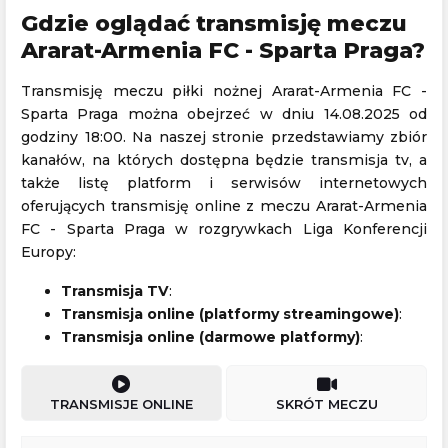
Gdzie oglądać transmisję meczu
Ararat-Armenia FC - Sparta Praga?
Transmisję meczu piłki nożnej Ararat-Armenia FC -
Sparta Praga można obejrzeć w dniu 14.08.2025 od
godziny 18:00. Na naszej stronie przedstawiamy zbiór
kanałów, na których dostępna będzie transmisja tv, a
także listę platform i serwisów internetowych
oferujących transmisję online z meczu Ararat-Armenia
FC - Sparta Praga w rozgrywkach Liga Konferencji
Europy:
Transmisja TV
:
Transmisja online (platformy streamingowe)
:
Transmisja online (darmowe platformy)
:
TRANSMISJE ONLINE
SKRÓT MECZU