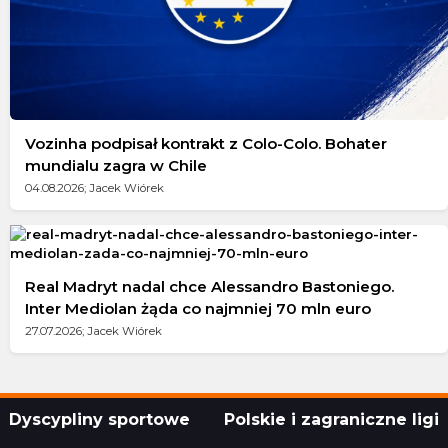
Vozinha podpisał kontrakt z Colo-Colo. Bohater
mundialu zagra w Chile
04.08.2026; Jacek Wiórek
Real Madryt nadal chce Alessandro Bastoniego.
Inter Mediolan żąda co najmniej 70 mln euro
27.07.2026; Jacek Wiórek
Dyscypliny sportowe
Polskie i zagraniczne ligi