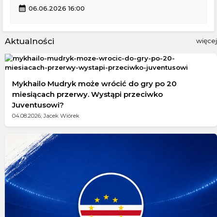
calendar_month
06.06.2026 16:00
Aktualności
więcej
Mykhailo Mudryk może wrócić do gry po 20
miesiącach przerwy. Wystąpi przeciwko
Juventusowi?
04.08.2026; Jacek Wiórek