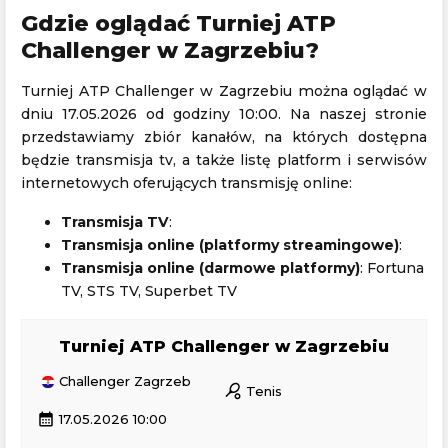
Gdzie oglądać Turniej ATP
Challenger w Zagrzebiu?
Turniej ATP Challenger w Zagrzebiu można oglądać w
dniu 17.05.2026 od godziny 10:00. Na naszej stronie
przedstawiamy zbiór kanałów, na których dostępna
będzie transmisja tv, a także listę platform i serwisów
internetowych oferujących transmisję online:
Transmisja TV
:
Transmisja online (platformy streamingowe)
:
Transmisja online (darmowe platformy)
: Fortuna
TV, STS TV, Superbet TV
Turniej ATP Challenger w Zagrzebiu
Challenger Zagrzeb
sports_tennis
Tenis
calendar_month
17.05.2026 10:00