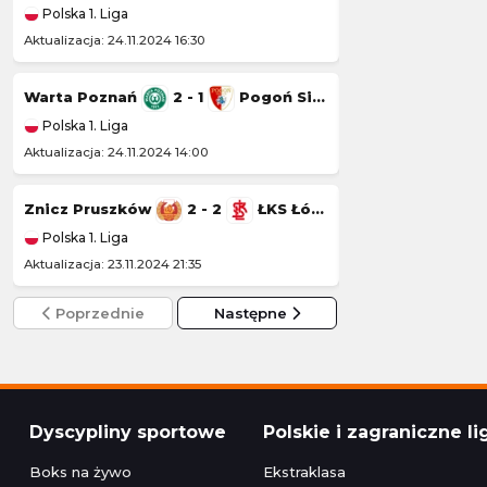
Polska 1. Liga
Polska 1. Liga
Aktualizacja: 24.11.2024 16:30
Aktualizacja: 23.11.20
Warta Poznań
2 - 1
Pogoń Siedlce
Wisła Kraków
Polska 1. Liga
Polska 1. Liga
Aktualizacja: 24.11.2024 14:00
Aktualizacja: 22.11.20
Znicz Pruszków
2 - 2
ŁKS Łódź
Kotwica Kołobr
Polska 1. Liga
Polska 1. Liga
Aktualizacja: 23.11.2024 21:35
Aktualizacja: 22.11.2
Poprzednie
Następne
Dyscypliny sportowe
Polskie i zagraniczne li
Boks na żywo
Ekstraklasa