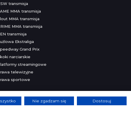
SW transmisja
AME MMA transmisja
lout MMA transmisja
RIME MMA transmisja
EN transmisja
użlowa Ekstraliga
peedway Grand Prix
koki narciarskie
latformy streamingowe
rawa telewizyjne
rawa sportowe
szystko
Nie zgadzam się
Dostosuj
lnie.
Szczegóły