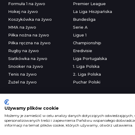
Formuła 1 na żywo
Premier League
Hokej na żywo
La Liga Hiszpańska
Koszykówka na żywo
Bundesliga
MMA na żywo
Serie A
Piłka nożna na żywo
Ligue 1
Piłka ręczna na żywo
Championship
Rugby na żywo
Eredivisie
Siatkówka na żywo
Liga Portugalska
Snooker na żywo
1. Liga Polska
Tenis na żywo
2. Liga Polska
Żużel na żywo
Puchar Polski
Używamy plików cookie
Możemy je zamieścić w celu analizy danych dotyczących odwiedzających, u
spersonalizowanych treści i zapewnienia Państwu wspaniałego doświadczen
Serwis wyłączni
informacji na temat plików cookie, których używamy, otwórz ustawienia.