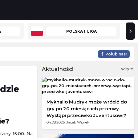
A
POLSKA 1. LIGA
Polub nas!
Aktualności
więcej
gdzie
Mykhailo Mudryk może wrócić do
gry po 20 miesiącach przerwy.
Wystąpi przeciwko Juventusowi?
ie?
04.08.2026; Jacek Wiórek
ziny 15:00. Na