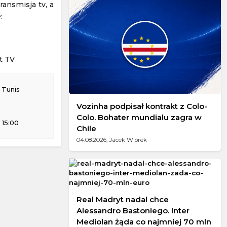
ansmisja tv, a
:
t TV
 Tunis
Vozinha podpisał kontrakt z Colo-
Colo. Bohater mundialu zagra w
 15:00
Chile
04.08.2026; Jacek Wiórek
Real Madryt nadal chce
Alessandro Bastoniego. Inter
Mediolan żąda co najmniej 70 mln